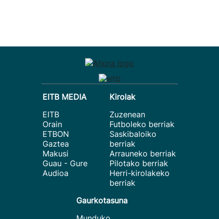
EITB MEDIA
Kirolak
EITB
Zuzenean
Orain
Futboleko berriak
ETBON
Saskibaloiko
Gaztea
berriak
Makusi
Arrauneko berriak
Guau - Gure
Pilotako berriak
Audioa
Herri-kirolakeko
berriak
Gaurkotasuna
Munduko