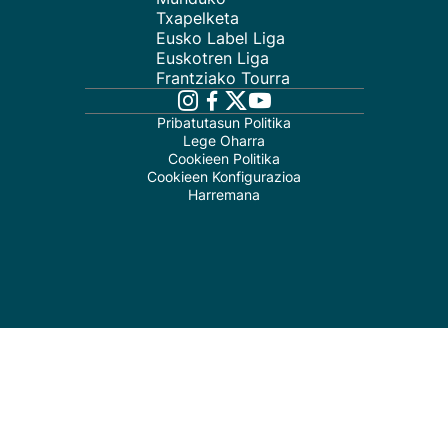
Txapelketa
Eusko Label Liga
Euskotren Liga
Frantziako Tourra
Pribatutasun Politika
Lege Oharra
Cookieen Politika
Cookieen Konfigurazioa
Harremana