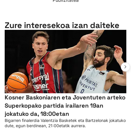
Publizitatea
Zure interesekoa izan daiteke
Kosner Baskoniaren eta Joventuten arteko
Superkopako partida irailaren 19an
jokatuko da, 18:00etan
Bigarren finalerdia Valentzia Basketek eta Bartzelonak jokatuko
dute, egun berdinean, 21:00etatik aurrera.