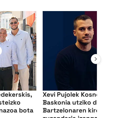
edekerskis,
Xevi Pujolek Kosner
steizko
Baskonia utziko du, eta
inazoa bota
Bartzelonaren kirol