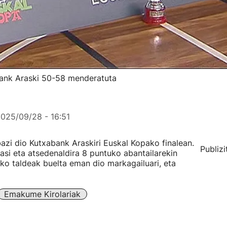
bank Araski 50-58 menderatuta
025/09/28 - 16:51
azi dio Kutxabank Araskiri Euskal Kopako finalean.
Publizi
asi eta atsedenaldira 8 puntuko abantailarekin
ako taldeak buelta eman dio markagailuari, eta
Emakume Kirolariak