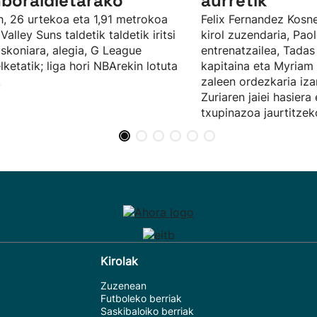
boraldietarako
aurretik
, 26 urtekoa eta 1,91 metrokoa
Felix Fernandez Kosn
Valley Suns taldetik taldetik iritsi
kirol zuzendaria, Paol
skoniara, alegia, G League
entrenatzailea, Tadas
lketatik; liga hori NBArekin lotuta
kapitaina eta Myriam
.
zaleen ordezkaria iza
Zuriaren jaiei hasier
txupinazoa jaurtitze
Kirolak
Zuzenean
Futboleko berriak
Saskibaloiko berriak