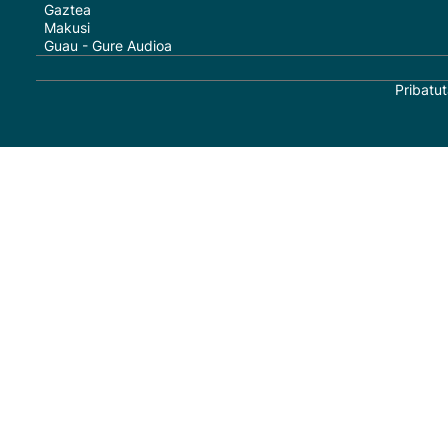
Gaztea
Makusi
Guau - Gure Audioa
Pribatut