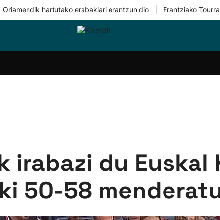
|
 Oriamendik hartutako erabakiari erantzun dio
Frantziako Tourra
i-
Eskubaloia
Kirolak
Atletismoa
Mendi-
Kirol
lak
360
lasterketak
gehiag
Taldeak
olaritza
Lehiaketak
Zuzenean
i-
Kirol-
tzea
bideoak
l Herri
tira
k irabazi du Euskal
ki 50-58 menderat