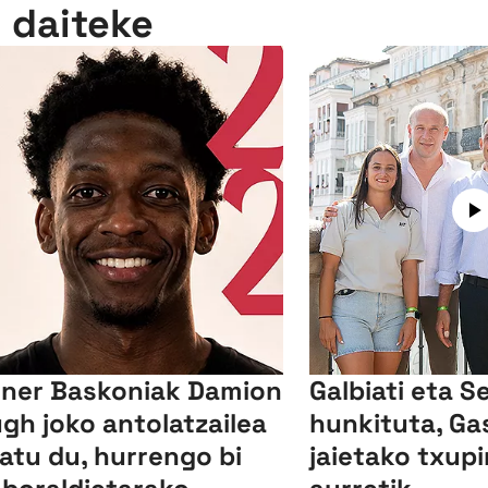
n daiteke
ner Baskoniak Damion
Galbiati eta S
gh joko antolatzailea
hunkituta, Ga
xatu du, hurrengo bi
jaietako txup