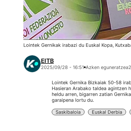
Lointek Gernikak irabazi du Euskal Kopa, Kutxa
EITB
2025/09/28 - 16:51
Azken eguneratzea
2
Lointek Gernika Bizkaiak 50-58 irab
Hasieran Arabako taldea agintzen h
heldu arren, bigarren zatian Gernik
garaipena lortu du.
Saskibaloia
Euskal Derbia