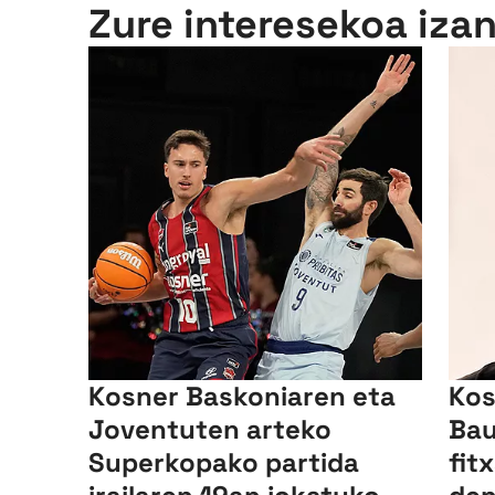
Zure interesekoa iza
Kosner Baskoniaren eta
Kos
Joventuten arteko
Bau
Superkopako partida
fit