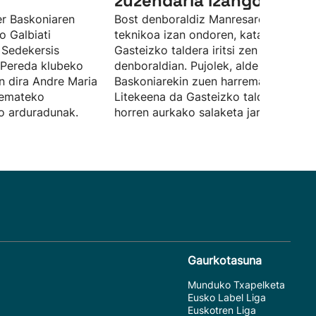
zuzendaria izango da
er Baskoniaren
Bost denboraldiz Manresaren idazkar
o Galbiati
teknikoa izan ondoren, kataluniarra
 Sedekersis
Gasteizko taldera iritsi zen joan den
 Pereda klubeko
denboraldian. Pujolek, alde bakarrez,
n dira Andre Maria
Baskoniarekin zuen harremana eten d
a emateko
Litekeena da Gasteizko taldeak eraba
ko arduradunak.
horren aurkako salaketa jartzea.
Gaurkotasuna
Munduko Txapelketa
Eusko Label Liga
Euskotren Liga