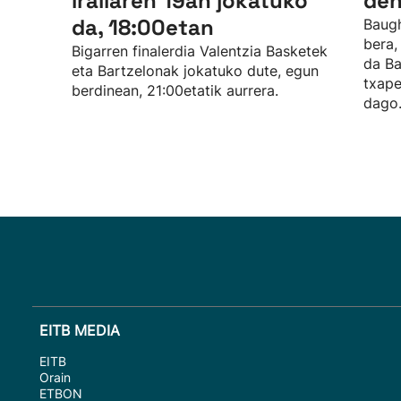
irailaren 19an jokatuko
den
da, 18:00etan
Baugh
bera, 
Bigarren finalerdia Valentzia Basketek
da Ba
eta Bartzelonak jokatuko dute, egun
txape
berdinean, 21:00etatik aurrera.
dago
EITB MEDIA
EITB
Orain
ETBON