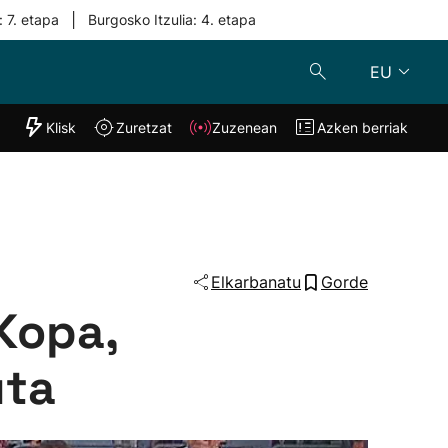
|
: 7. etapa
Burgosko Itzulia: 4. etapa
EU
"Helmuga"
Klisk
Zuretzat
Zuzenean
Azken berriak
Klisk
Zuzenean
o
Zuretzat
Azken berria
Elkarbanatu
Gorde
 Kopa,
uta