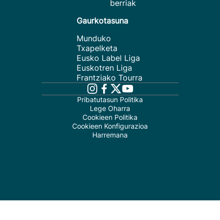
berriak
Gaurkotasuna
Munduko
Txapelketa
Eusko Label Liga
Euskotren Liga
Frantziako Tourra
Pribatutasun Politika
Lege Oharra
Cookieen Politika
Cookieen Konfigurazioa
Harremana