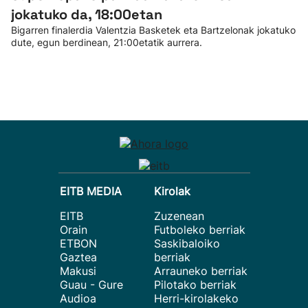
jokatuko da, 18:00etan
Bigarren finalerdia Valentzia Basketek eta Bartzelonak jokatuko
dute, egun berdinean, 21:00etatik aurrera.
EITB MEDIA
Kirolak
EITB
Zuzenean
Orain
Futboleko berriak
ETBON
Saskibaloiko
Gaztea
berriak
Makusi
Arrauneko berriak
Guau - Gure
Pilotako berriak
Audioa
Herri-kirolakeko