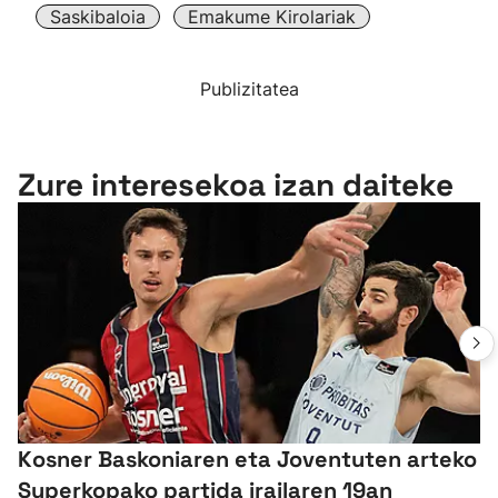
Saskibaloia
Emakume Kirolariak
Publizitatea
Zure interesekoa izan daiteke
Kosner Baskoniaren eta Joventuten arteko
Superkopako partida irailaren 19an