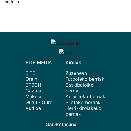
ondoren.
EITB MEDIA
Kirolak
EITB
Zuzenean
Orain
Futboleko berriak
ETBON
Saskibaloiko
Gaztea
berriak
Makusi
Arrauneko berriak
Guau - Gure
Pilotako berriak
Audioa
Herri-kirolakeko
berriak
Gaurkotasuna