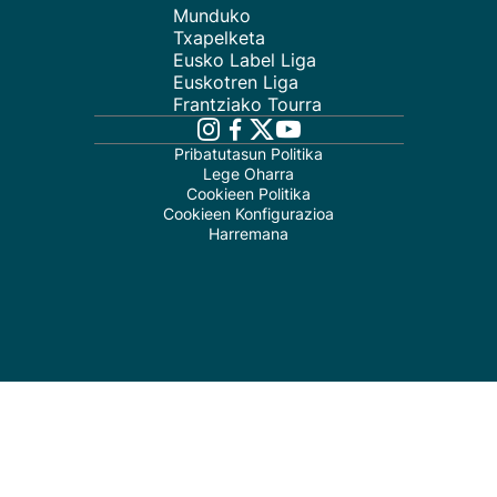
Munduko
Txapelketa
Eusko Label Liga
Euskotren Liga
Frantziako Tourra
Pribatutasun Politika
Lege Oharra
Cookieen Politika
Cookieen Konfigurazioa
Harremana