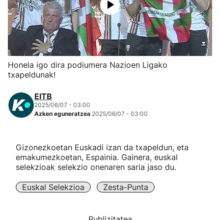
Herri-kirolak
Eskubaloia
Honela igo dira podiumera Nazioen Ligako
Kirolak 360
txapeldunak!
EITB
Atletismoa
2025/06/07 - 03:00
Azken eguneratzea
2025/06/07 - 03:00
Mendi-lasterketak
Gizonezkoetan Euskadi izan da txapeldun, eta
Kirol gehiago
emakumezkoetan, Espainia. Gainera, euskal
selekzioak selekzio onenaren saria jaso du.
"Helmuga"
Euskal Selekzioa
Zesta-Punta
Publizitatea