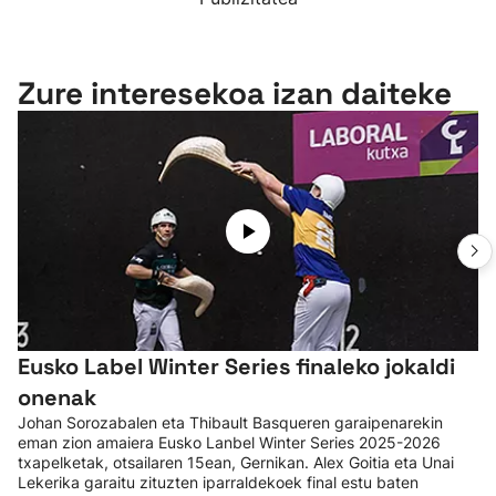
Zure interesekoa izan daiteke
Eusko Label Winter Series finaleko jokaldi
onenak
Johan Sorozabalen eta Thibault Basqueren garaipenarekin
eman zion amaiera Eusko Lanbel Winter Series 2025-2026
txapelketak, otsailaren 15ean, Gernikan. Alex Goitia eta Unai
Lekerika garaitu zituzten iparraldekoek final estu baten