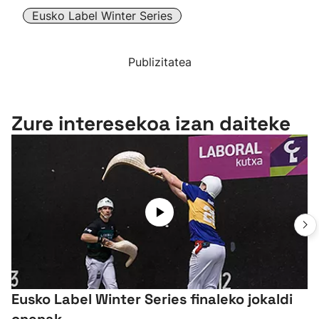
Eusko Label Winter Series
Publizitatea
Zure interesekoa izan daiteke
Eusko Label Winter Series finaleko jokaldi