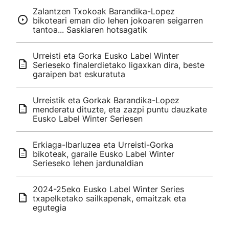
Zalantzen Txokoak Barandika-Lopez
bikoteari eman dio lehen jokoaren seigarren
tantoa... Saskiaren hotsagatik
Urreisti eta Gorka Eusko Label Winter
Serieseko finalerdietako ligaxkan dira, beste
garaipen bat eskuratuta
Urreistik eta Gorkak Barandika-Lopez
menderatu dituzte, eta zazpi puntu dauzkate
Eusko Label Winter Seriesen
Erkiaga-Ibarluzea eta Urreisti-Gorka
bikoteak, garaile Eusko Label Winter
Serieseko lehen jardunaldian
2024-25eko Eusko Label Winter Series
txapelketako sailkapenak, emaitzak eta
egutegia