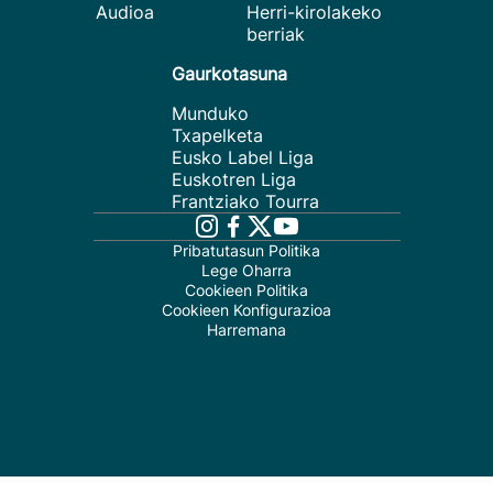
Audioa
Herri-kirolakeko
berriak
Gaurkotasuna
Munduko
Txapelketa
Eusko Label Liga
Euskotren Liga
Frantziako Tourra
Pribatutasun Politika
Lege Oharra
Cookieen Politika
Cookieen Konfigurazioa
Harremana