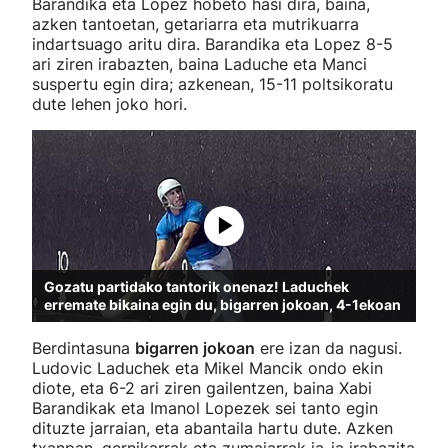
Barandika eta Lopez hobeto hasi dira, baina,
azken tantoetan, getariarra eta mutrikuarra
indartsuago aritu dira. Barandika eta Lopez 8-5
ari ziren irabazten, baina Laduche eta Manci
suspertu egin dira; azkenean, 15-11 poltsikoratu
dute lehen joko hori.
Gozatu partidako tantorik onenaz! Laduchek
erremate bikaina egin du, bigarren jokoan, 4-1ekoan
Berdintasuna
bigarren jokoan
ere izan da nagusi.
Ludovic Laduchek eta Mikel Mancik ondo ekin
diote, eta 6-2 ari ziren gailentzen, baina Xabi
Barandikak eta Imanol Lopezek sei tanto egin
dituzte jarraian, eta abantaila hartu dute. Azken