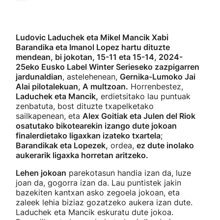
Ludovic Laduchek eta Mikel Mancik Xabi
Barandika eta Imanol Lopez hartu dituzte
mendean, bi jokotan, 15-11 eta 15-14, 2024-
25eko Eusko Label Winter Serieseko zazpigarren
jardunaldian
, astelehenean,
Gernika-Lumoko Jai
Alai pilotalekuan, A multzoan.
Horrenbestez,
Laduchek eta Mancik,
erdietsitako lau puntuak
zenbatuta, bost dituzte txapelketako
sailkapenean, eta
Alex Goitiak eta Julen del Riok
osatutako bikotearekin izango dute jokoan
finalerdietako ligaxkan izateko txartela
;
Barandikak eta Lopezek,
ordea,
ez dute inolako
aukerarik ligaxka horretan aritzeko.
Lehen jokoan
parekotasun handia izan da, luze
joan da, gogorra izan da. Lau puntistek jakin
bazekiten kantxan asko zegoela jokoan, eta
zaleek lehia biziaz gozatzeko aukera izan dute.
Laduchek eta Mancik eskuratu dute jokoa.