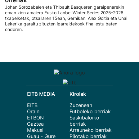
onenak
Johan Sorozabalen eta Thibault Basqueren garaipenarekin
eman zion amaiera Eusko Lanbel Winter Series 2025-2026
txapelketak, otsailaren 15ean, Gernikan. Alex Goitia eta Unai
Lekerika garaitu zituzten iparraldekoek final estu baten
ondoren.
EITB MEDIA
Kirolak
EITB
Zuzenean
Orain
Futboleko berriak
ETBON
Saskibaloiko
Gaztea
berriak
Makusi
Arrauneko berriak
Guau - Gure
Pilotako berriak