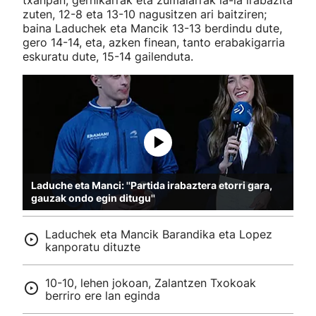
txanpan, gernikarrak eta zumaiarrak ia-ia irabazita
zuten, 12-8 eta 13-10 nagusitzen ari baitziren;
baina Laduchek eta Mancik 13-13 berdindu dute,
gero 14-14, eta, azken finean, tanto erabakigarria
eskuratu dute, 15-14 gailenduta.
Laduche eta Manci: ''Partida irabaztera etorri gara,
gauzak ondo egin ditugu''
Laduchek eta Mancik Barandika eta Lopez
kanporatu dituzte
10-10, lehen jokoan, Zalantzen Txokoak
berriro ere lan eginda