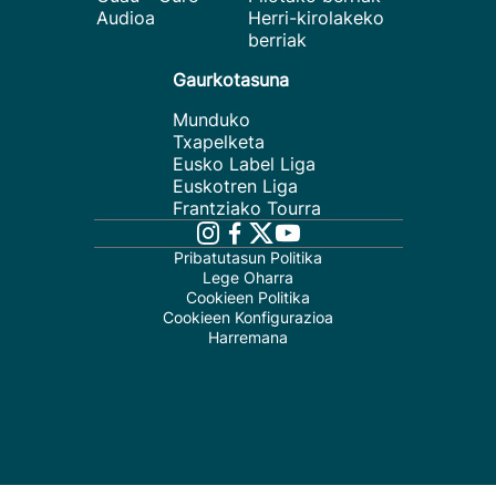
Audioa
Herri-kirolakeko
berriak
Gaurkotasuna
Munduko
Txapelketa
Eusko Label Liga
Euskotren Liga
Frantziako Tourra
Pribatutasun Politika
Lege Oharra
Cookieen Politika
Cookieen Konfigurazioa
Harremana