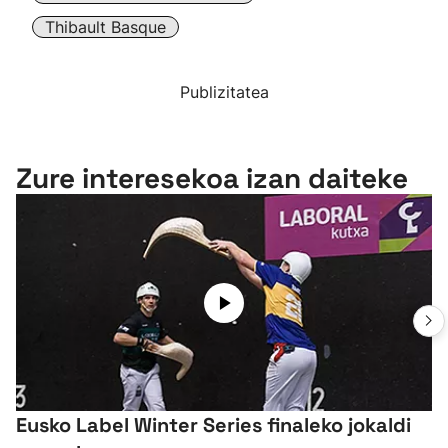
Thibault Basque
Publizitatea
Zure interesekoa izan daiteke
Eusko Label Winter Series finaleko jokaldi