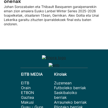
onenak
Johan Sorozabalen eta Thibault Basqueren garaipenarekin
eman zion amaiera Eusko Lanbel Winter Series 2025-2026
txapelketak, otsailaren 15ean, Gernikan. Alex Goitia eta Unai
Lekerika garaitu zituzten iparraldekoek final estu baten
ondoren.
EITB MEDIA
Kirolak
EITB
Zuzenean
Orain
Futboleko berriak
ETBON
Saskibaloiko
Gaztea
berriak
Makusi
Arrauneko berriak
Guau - Gure
Pilotako berriak