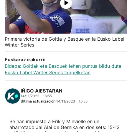
Herri-kirolak
Balonmano
Primera victoria de Goitia y Basque en la Eusko Label
Kirolak 360
Winter Series
Atletismo
Euskaraz irakurri:
Bideoa: Goitiak eta Basquek lehen puntua bildu dute
Eusko Label Winter Series txapelketan
Carreras de montaña
Más deportes
IÑIGO AIESTARAN
14/11/2023 - 16:55
Última actualización
14/11/2023 - 16:55
"Helmuga"
Se han impuesto a Erik y Minvielle en un
abarrotado Jai Alai de Gernika en dos sets: 15-13