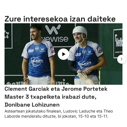
Zure interesekoa izan daiteke
Clement Garciak eta Jerome Portetek
Master 3 txapelketa irabazi dute,
Donibane Lohizunen
Asteartean jokatutako finalean, Ludovic Laduche eta Theo
Laborde menderatu dituzte, bi jokotan, 15-10 eta 15-11.