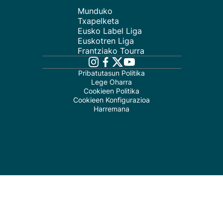
Munduko
Txapelketa
Eusko Label Liga
Euskotren Liga
Frantziako Tourra
Pribatutasun Politika
Lege Oharra
Cookieen Politika
Cookieen Konfigurazioa
Harremana