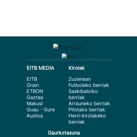
EITB MEDIA
Kirolak
EITB
Zuzenean
Orain
Futboleko berriak
ETBON
Saskibaloiko
Gaztea
berriak
Makusi
Arrauneko berriak
Guau - Gure
Pilotako berriak
Audioa
Herri-kirolakeko
berriak
Gaurkotasuna