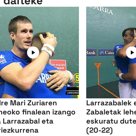
n daiteke
re Mari Zuriaren
Larrazabalek 
neoko finalean izango
Zabaletak leh
a Larrazabal eta
eskuratu dute
iezkurrena
(20-22)