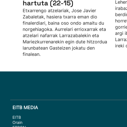
hartuta (22-15)
Lehen
iraba
Etxarrengo atzelariak, Jose Javier
berdi
Zabaletak, hasiera txarra eman dio
horre
finalerdiari, baina oso ondo amaitu du
gorri
norgehiagoka. Aurrelari errioxarrak eta
argi i
atzelari nafarrak Larrazabalekin eta
Larra
Mariezkurrenarekin egin dute hitzordua
ireki
larunbatean Gasteizen jokatu den
finalean.
EITB MEDIA
EITB
Orain