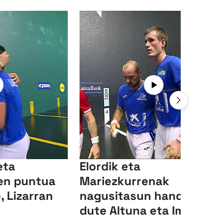
eta
Elordik eta
en puntua
Mariezkurrenak
, Lizarran
nagusitasun handia izan
dute Altuna eta Imazen