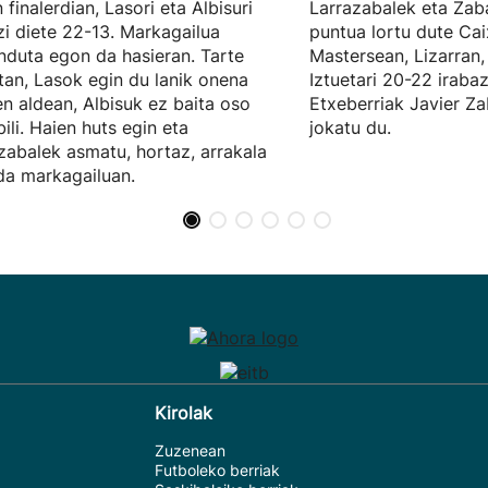
 finalerdian, Lasori eta Albisuri
Larrazabalek eta Zab
zi diete 22-13. Markagailua
puntua lortu dute Ca
nduta egon da hasieran. Tarte
Mastersean, Lizarran,
tan, Lasok egin du lanik onena
Iztuetari 20-22 irabaz
en aldean, Albisuk ez baita oso
Etxeberriak Javier Z
bili. Haien huts egin eta
jokatu du.
zabalek asmatu, hortaz, arrakala
 da markagailuan.
Kirolak
Zuzenean
Futboleko berriak