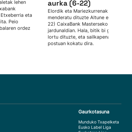
aurka (6-22)
aletak lehen
ixabank
Elordik eta Mariezkurrenak aise
 Etxeberria eta
menderatu dituzte Altune eta Imaz (6
ita. Peio
22) CaixaBank Masterseko hirugarren
abalaren ordez
jardunaldian. Hala, bitik bi garaipen
lortu dituzte, eta sailkapenako bigarr
postuan kokatu dira.
Gaurkotasuna
Munduko Txapelketa
Eusko Label Liga