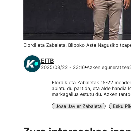
Elordi eta Zabaleta, Bilboko Aste Nagusiko txap
EITB
2025/08/22 - 23:16
Azken eguneratzea
Elordik eta Zabaletak 15-22 mendera
abiatu du partida, eta alde handia l
markagailua estutu du. Azken tantoe
Jose Javier Zabaleta
Esku Pi