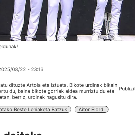
eldunak!
2025/08/22 - 23:16
tu dituzte Artola eta Iztueta. Bikote urdinak bikain
Publizi
ortu du, baina bikote gorriak aldea murriztu du eta
tan, berriz, urdinak nagusitu dira.
lotako Beste Lehiaketa Batzuk
Aitor Elordi