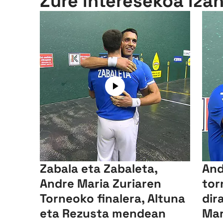
Zure interesekoa iza
Zabala eta Zabaleta,
And
Andre Maria Zuriaren
tor
Torneoko finalera, Altuna
dir
eta Rezusta mendean
Mar