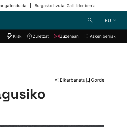
|
ar gailendu da
Burgosko Itzulia: Gall, lider berria
EU
"Helmuga"
Klisk
Zuretzat
Zuzenean
Azken berriak
Klisk
Zuzenean
o
Zuretzat
Azken berria
Elkarbanatu
Gorde
agusiko