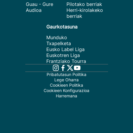
Guau - Gure
Pilotako berriak
Audioa
Herri-kirolakeko
berriak
Gaurkotasuna
Munduko
Txapelketa
Eusko Label Liga
Euskotren Liga
Frantziako Tourra
Pribatutasun Politika
Lege Oharra
Cookieen Politika
Cookieen Konfigurazioa
Harremana