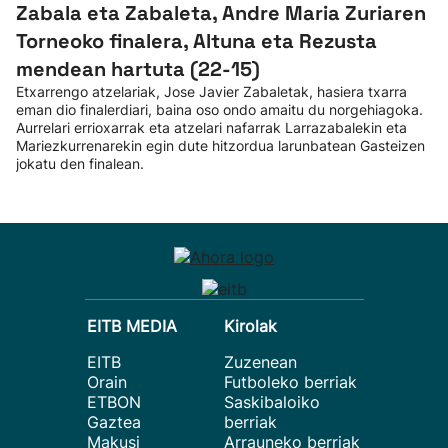
Zabala eta Zabaleta, Andre Maria Zuriaren
Torneoko finalera, Altuna eta Rezusta
mendean hartuta (22-15)
Etxarrengo atzelariak, Jose Javier Zabaletak, hasiera txarra
eman dio finalerdiari, baina oso ondo amaitu du norgehiagoka.
Aurrelari errioxarrak eta atzelari nafarrak Larrazabalekin eta
Mariezkurrenarekin egin dute hitzordua larunbatean Gasteizen
jokatu den finalean.
EITB MEDIA
Kirolak
EITB
Zuzenean
Orain
Futboleko berriak
ETBON
Saskibaloiko
Gaztea
berriak
Makusi
Arrauneko berriak