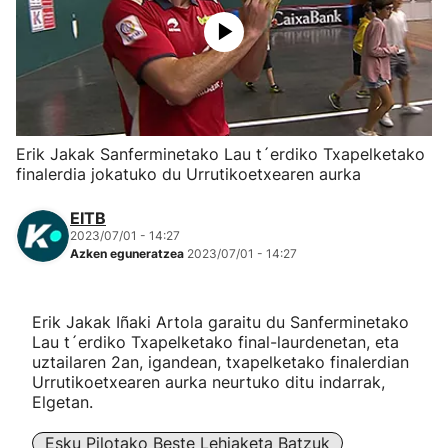
Herri-kirolak
Eskubaloia
Kirolak 360
Erik Jakak Sanferminetako Lau t´erdiko Txapelketako
finalerdia jokatuko du Urrutikoetxearen aurka
Atletismoa
EITB
2023/07/01 - 14:27
Mendi-lasterketak
Azken eguneratzea
2023/07/01 - 14:27
Kirol gehiago
Erik Jakak Iñaki Artola garaitu du Sanferminetako
Lau t´erdiko Txapelketako final-laurdenetan, eta
"Helmuga"
uztailaren 2an, igandean, txapelketako finalerdian
Urrutikoetxearen aurka neurtuko ditu indarrak,
Elgetan.
Esku Pilotako Beste Lehiaketa Batzuk