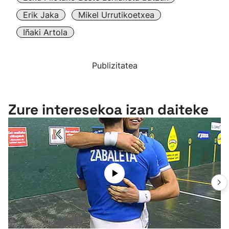
Erik Jaka
Mikel Urrutikoetxea
Iñaki Artola
Publizitatea
Zure interesekoa izan daiteke