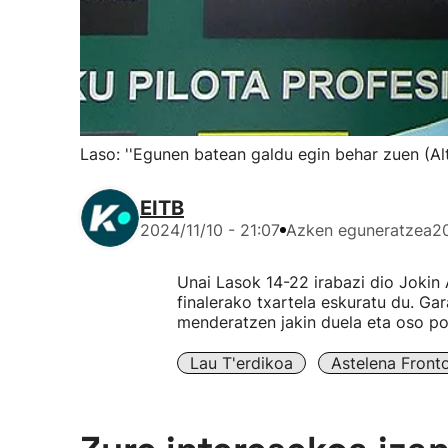
Laso: ''Egunen batean galdu egin behar zuen (Alt
EITB
2024/11/10 - 21:07
Azken eguneratzea
20
Unai Lasok 14-22 irabazi dio Jokin A
finalerako txartela eskuratu du. Ga
menderatzen jakin duela eta oso poz
Lau T'erdikoa
Astelena Front