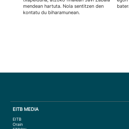
mendean hartuta. Nola sentitzen den
bater
kontatu du biharamunean.
EITB MEDIA
EITB
Orain