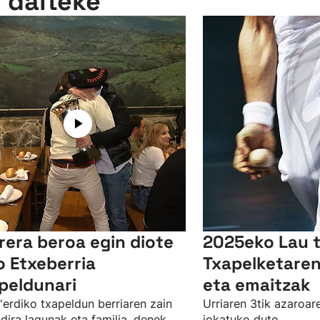
n daiteke
rera beroa egin diote
2025eko Lau t
o Etxeberria
Txapelketaren
peldunari
eta emaitzak
'erdiko txapeldun berriaren zain
Urriaren 3tik azaroar
dira lagunak eta familia, denek
jokatuko dute.