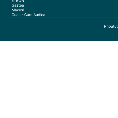
ETBON
Gaztea
Makusi
Guau - Gure Audioa
Pribatut