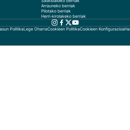
Saskibaloiko berriak
Arrauneko berriak
Pilotako berriak
Herri-kirolakeko berriak
asun Politika
Lege Oharra
Cookieen Politika
Cookieen Konfigurazioa
Ha