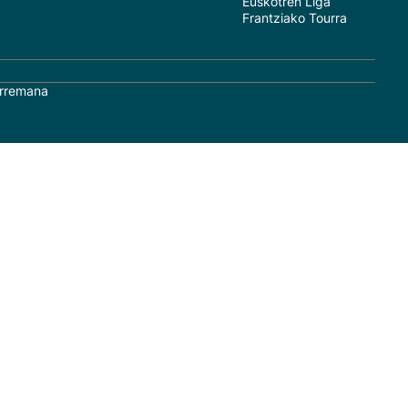
Euskotren Liga
Frantziako Tourra
rremana