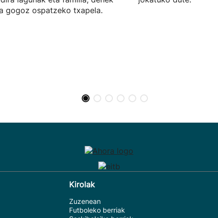
a gogoz ospatzeko txapela.
Kirolak
Zuzenean
Futboleko berriak