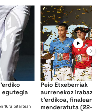
'erdiko
Peio Etxeberriak
 egutegia
aurrenekoz irabazi du L
t'erdikoa, finalean Zabal
menderatuta (22-11)
en 16ra bitartean