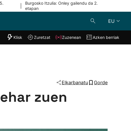
5.
Burgosko Itzulia: Onley gailendu da 2.
|
etapan
EU
"Helmuga"
Klisk
Zuretzat
Zuzenean
Azken berriak
Klisk
Zuzenean
o
Zuretzat
Azken berria
Elkarbanatu
Gorde
behar zuen