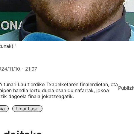
unak)''
24/11/10 - 21:07
ltunari Lau t'erdiko Txapelketaren finalerdietan, eta
Publizi
raipen handia lortu duela esan du nafarrak, jokoa
ik dagoela finala jokatzeagatik.
oia
Unai Laso