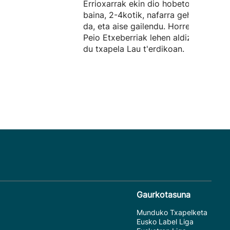
Errioxarrak ekin dio hobeto partidari,
baina, 2-4kotik, nafarra gehiago izan
da, eta aise gailendu. Horrenbestez,
Peio Etxeberriak lehen aldiz beregan
du txapela Lau t'erdikoan.
Gaurkotasuna
Munduko Txapelketa
Eusko Label Liga