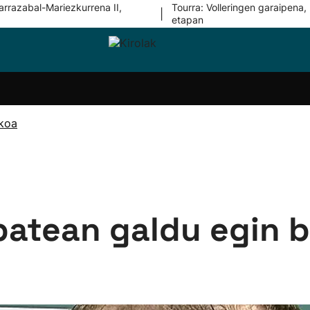
arrazabal-Mariezkurrena II,
Tourra: Volleringen garaipena, 
|
etapan
i-
Eskubaloia
Kirolak
Atletismoa
Mendi-
Kirol
lak
360
lasterketak
gehiag
Taldeak
olaritza
Lehiaketak
Zuzenean
ikoa
i-
Kirol-
tzea
bideoak
l Herri
tira
batean galdu egin 