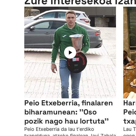
Zure interesekoa iza
Peio Etxeberria, finalaren
Har
biharamunean: ''Oso
Pei
pozik nago hau lortuta''
txa
Peio Etxeberria da lau t'erdiko
Lau T
txapelduna, atzoko finalean Javi Zabala
egon 