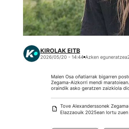
KIROLAK EITB
2026/05/20 - 14:44
Azken eguneratzea
Malen Osa oñatiarrak bigarren po
Zegama-Aizkorri mendi maratoiean. 
oraindik asko geratzen zaizkiola d
Tove Alexanderssonek Zegama-Ai
Elazzaouik 2025ean lortu zuen 