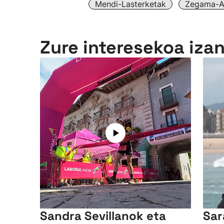
Mendi-Lasterketak
Zegama-Ai
Zure interesekoa iza
Sandra Sevillanok eta
Sar