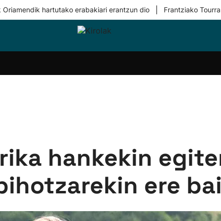
|
 Oriamendik hartutako erabakiari erantzun dio
Frantziako Tourra
i-
Eskubaloia
Kirolak
Atletismoa
Mendi-
Kirol
lak
360
lasterketak
gehiag
Taldeak
olaritza
Lehiaketak
Zuzenean
i-
Kirol-
tzea
bideoak
l Herri
tira
rika hankekin egit
bihotzarekin ere ba