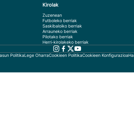
Kirolak
Zuzenean
Futboleko berriak
Saskibaloiko berriak
Arrauneko berriak
Pilotako berriak
Herri-kirolakeko berriak
asun Politika
Lege Oharra
Cookieen Politika
Cookieen Konfigurazioa
Ha