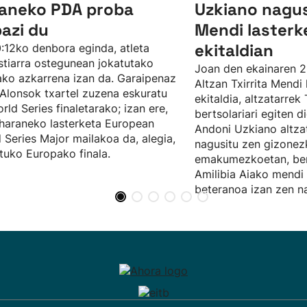
aneko PDA proba
Uzkiano nagusi
bazi du
Mendi lasterk
ekitaldian
:12ko denbora eginda, atleta
tiarra ostegunean jokatutako
Joan den ekainaren 2
ko azkarrena izan da. Garaipenaz
Altzan Txirrita Mendi 
 Alonsok txartel zuzena eskuratu
ekitaldia, altzatarrek 
rld Series finaletarako; izan ere,
bertsolariari egiten 
haraneko lasterketa European
Andoni Uzkiano altza
 Series Major mailakoa da, alegia,
nagusitu zen gizonez
ituko Europako finala.
emakumezkoetan, ber
Amilibia Aiako mendi 
beteranoa izan zen na