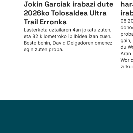
Jokin Garciak irabazi dute
har
2026ko Tolosaldea Ultra
ira
Trail Erronka
06:20
donos
Lasterketa uztailaren 4an jokatu zuten,
proba
eta 82 kilometroko ibilbidea izan zuen.
gain,
Beste behin, David Delgadoren omenez
du Wo
egin zuten proba.
Aran 
World
zirku