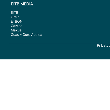
EITB MEDIA
EITB
Orain
ETBON
Gaztea
Makusi
Guau - Gure Audioa
Pribatut