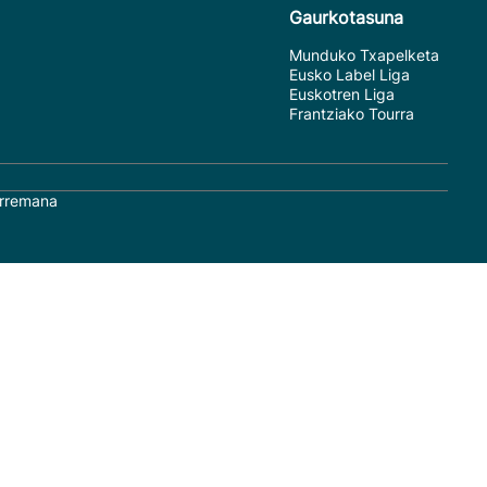
Gaurkotasuna
Munduko Txapelketa
Eusko Label Liga
Euskotren Liga
Frantziako Tourra
rremana