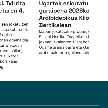
, Txirrita
Ugartek eskuratu dute
etaren 4.
garaipena 2026ko
Ardibidepikua Kilometro
Bertikalean
1ean jokatu zen
lasterketaren 4.
Izaban jokatutako proban, gainera,
Txirrita
Euskal Herriko Txapelketa izan da
dioten omenaldia.
jokoan, ekainaren 13an; horretan, Aito
tarra etxean
Ugarte aramaioarra eta Garazi Abaso
koen mailan;
aretxabaletarra gailendu dira.
riz, Nerea
korrikalari
gusi.