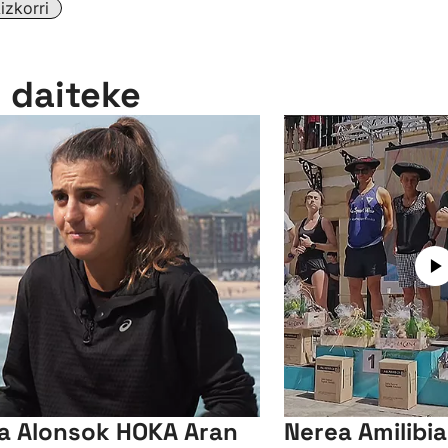
zkorri
n daiteke
a Alonsok HOKA Aran
Nerea Amilibi