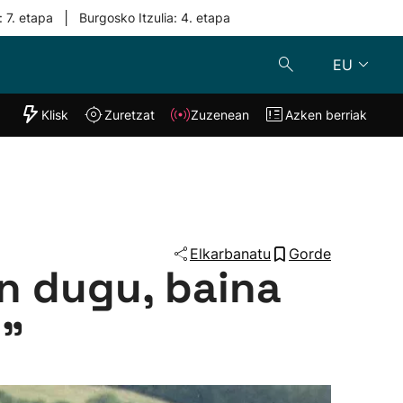
|
: 7. etapa
Burgosko Itzulia: 4. etapa
EU
"Helmuga"
Klisk
Zuretzat
Zuzenean
Azken berriak
Klisk
Zuzenean
o
Zuretzat
Azken berria
Elkarbanatu
Gorde
en dugu, baina
i”