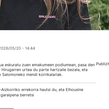
2026/05/20 - 14:44
Publizi
stua eskuratu zuen emakumeen podiumean, pasa den
Hirugarren urtea du parte hartzaile bezala, eta
io Salomoneko mendi korrikalariak.
zkorriko errekorra hautsi du, eta Elhousine
garaipena berretsi