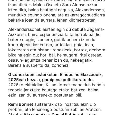
izan atletek. Malen Osa eta Sara Alonso azkar
irten dira, baina hautagai nagusia, Alexandersson,
munduko egungo onena, are azkarrago; suediarra
bakarka joan da aurrera, lehen kilometroetan.
Alexanderssonek aurten egin du debuta Zegama-
Aizkorrin, baina esperientzia falta horrek ez dio
batere eragin; izan ere, goitik behera izan du
kontrolpean lasterketa, ordokian, goialdean,
lokatzetan eta pistan. Irabazleak, hortaz, denbora
bikaina egin du; hori bai, helmugara iritsi ostean,
osasun-laguntza behar izan du, nekeagatik.
Berehala suspertu da, zorionez.
Gizonezkoen lasterketan, Elhousine Elazzaouik,
2025ean bezala, garaipena poltsikoratu du.
2026ko ekitaldian, Kilian Jornet txapeldun handia
txapela janzteko hautagaietako bat zen, baina
ezin izan du aurreneko postuetan ibili.
Remi Bonnet
suitzarrak oso indartsu ekin dio
probari, eta lehenengo postuan zebilen Aratzen.
Atzetik,
Elazzaoui
eta
Daniel Pattis
zebiltzan;