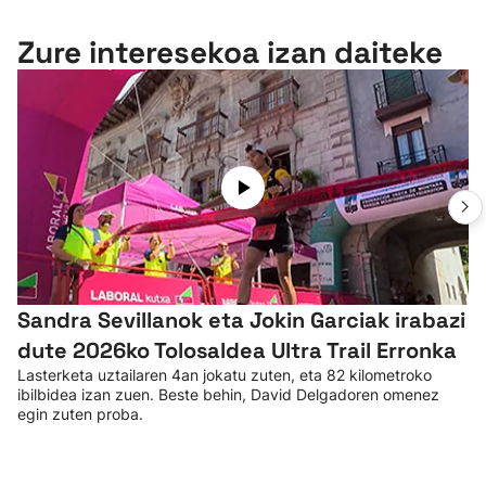
Zure interesekoa izan daiteke
Sandra Sevillanok eta Jokin Garciak irabazi
dute 2026ko Tolosaldea Ultra Trail Erronka
Lasterketa uztailaren 4an jokatu zuten, eta 82 kilometroko
ibilbidea izan zuen. Beste behin, David Delgadoren omenez
egin zuten proba.