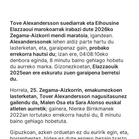
Tove Alexandersson suediarrak eta Elhousine
Elazzaoui marokoarrak irabazi dute 2026ko
Zegama-Aizkorri mendi maratoia
, igandean.
Alexanderssonek
lehen aldiz parte hartu du
lasterketan, eta, garaipenaz gain,
probako
errekorra hautsi du
; izan ere, 04:08:10eko
denbora eginda, 8 minutu baino gehiago hobetu
du aurreko marka. Gizonezkoetan,
Elazzaouik
2025ean ere eskuratu zuen garaipena berretsi
du.
Horrela,
25. Zegama-Aizkorrin, emakumezkoen
lasterketan, Tover Alexandersson nagusitasunez
gailendu da, Malen Osa eta Sara Alonso euskal
atleten aurretik
; gainera, Nienke Birnkmanek
2022an lortutako errekorra hautsi du, 8 minutu
baino gehiago hobetuta.
Gipuzkoan, azken orduetan ez du euririk egin, eta,
horrenbestez, bidea ez dute espero bezain txarto