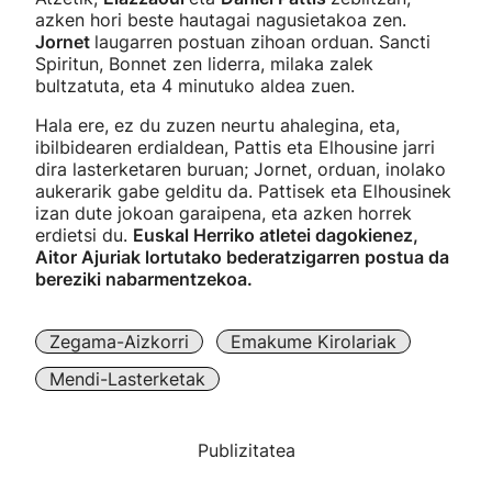
azken hori beste hautagai nagusietakoa zen.
Jornet
laugarren postuan zihoan orduan. Sancti
Spiritun, Bonnet zen liderra, milaka zalek
bultzatuta, eta 4 minutuko aldea zuen.
Hala ere, ez du zuzen neurtu ahalegina, eta,
ibilbidearen erdialdean, Pattis eta Elhousine jarri
dira lasterketaren buruan; Jornet, orduan, inolako
aukerarik gabe gelditu da. Pattisek eta Elhousinek
izan dute jokoan garaipena, eta azken horrek
erdietsi du.
Euskal Herriko atletei dagokienez,
Aitor Ajuriak lortutako bederatzigarren postua da
bereziki nabarmentzekoa.
Zegama-Aizkorri
Emakume Kirolariak
Mendi-Lasterketak
Publizitatea