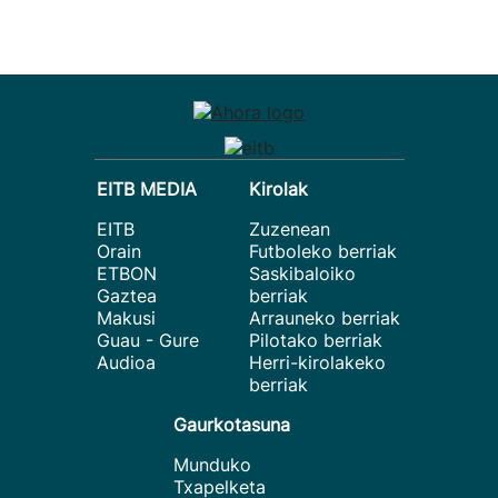
EITB MEDIA
Kirolak
EITB
Zuzenean
Orain
Futboleko berriak
ETBON
Saskibaloiko
Gaztea
berriak
Makusi
Arrauneko berriak
Guau - Gure
Pilotako berriak
Audioa
Herri-kirolakeko
berriak
Gaurkotasuna
Munduko
Txapelketa