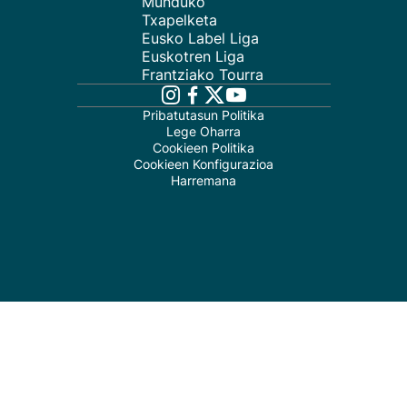
Munduko
Txapelketa
Eusko Label Liga
Euskotren Liga
Frantziako Tourra
Pribatutasun Politika
Lege Oharra
Cookieen Politika
Cookieen Konfigurazioa
Harremana