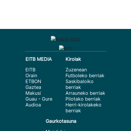
EITB MEDIA
Kirolak
EITB
Zuzenean
Orain
Futboleko berriak
ETBON
Saskibaloiko
Gaztea
berriak
Makusi
Arrauneko berriak
Guau - Gure
Pilotako berriak
Audioa
Herri-kirolakeko
berriak
Gaurkotasuna