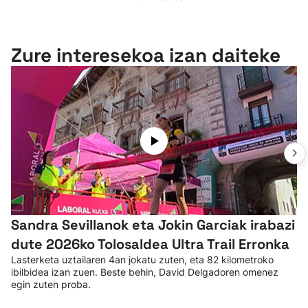
Zure interesekoa izan daiteke
Sandra Sevillanok eta Jokin Garciak irabazi
dute 2026ko Tolosaldea Ultra Trail Erronka
Lasterketa uztailaren 4an jokatu zuten, eta 82 kilometroko
ibilbidea izan zuen. Beste behin, David Delgadoren omenez
egin zuten proba.