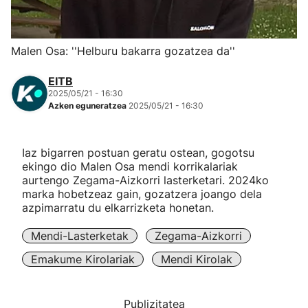
Herri-kirolak
Malen Osa: ''Helburu bakarra gozatzea da''
Eskubaloia
EITB
2025/05/21 - 16:30
Kirolak 360
Azken eguneratzea
2025/05/21 - 16:30
Atletismoa
Iaz bigarren postuan geratu ostean, gogotsu
ekingo dio Malen Osa mendi korrikalariak
Mendi-lasterketak
aurtengo Zegama-Aizkorri lasterketari. 2024ko
marka hobetzeaz gain, gozatzera joango dela
azpimarratu du elkarrizketa honetan.
Kirol gehiago
Mendi-Lasterketak
Zegama-Aizkorri
"Helmuga"
Emakume Kirolariak
Mendi Kirolak
Publizitatea