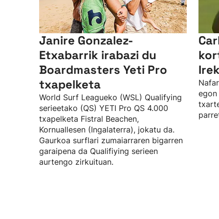
Janire Gonzalez-
Car
Etxabarrik irabazi du
kor
Boardmasters Yeti Pro
Ire
txapelketa
Nafar
egon 
World Surf Leagueko (WSL) Qualifying
txart
serieetako (QS) YETI Pro QS 4.000
parre
txapelketa Fistral Beachen,
Kornuallesen (Ingalaterra), jokatu da.
Gaurkoa surflari zumaiarraren bigarren
garaipena da Qualifiying serieen
aurtengo zirkuituan.