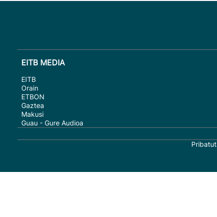
EITB MEDIA
EITB
Orain
ETBON
Gaztea
Makusi
Guau - Gure Audioa
Pribatut