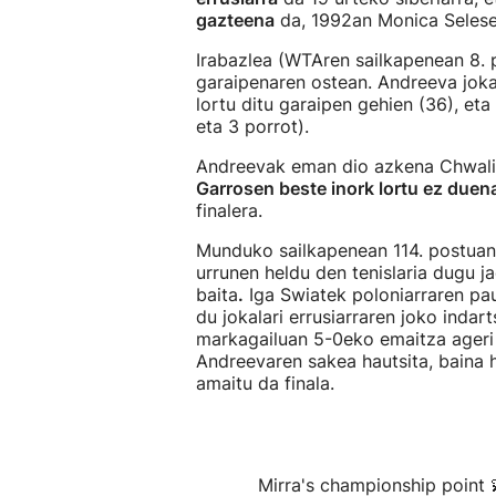
gazteena
da, 1992an Monica Selesek 
Irabazlea (WTAren sailkapenean 8. 
garaipenaren ostean. Andreeva joka
lortu ditu garaipen gehien (36), et
eta 3 porrot).
Andreevak eman dio azkena Chwalin
Garrosen beste inork lortu ez duena
finalera.
Munduko sailkapenean 114. postuan 
urrunen heldu den tenislaria dugu j
baita
.
Iga Swiatek poloniarraren paus
du jokalari errusiarraren joko indar
markagailuan 5-0eko emaitza ageri z
Andreevaren sakea hautsita, baina 
amaitu da finala.
Mirra's championship point 