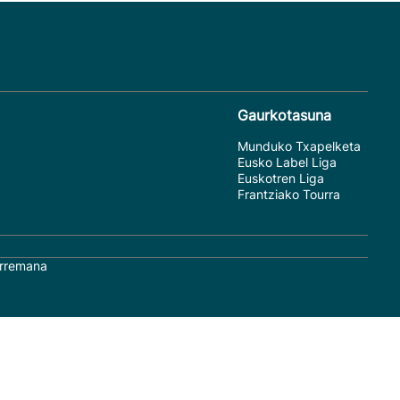
Gaurkotasuna
Munduko Txapelketa
Eusko Label Liga
Euskotren Liga
Frantziako Tourra
rremana