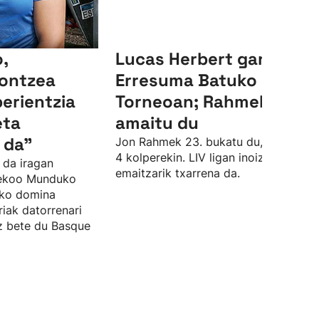
,
Lucas Herbert garaile,
ontzea
Erresuma Batuko LIV
perientzia
Torneoan; Rahmek 23.
eta
amaitu du
 da"
Jon Rahmek 23. bukatu du, par azpiti
4 kolperekin. LIV ligan inoiz izan due
 da iragan
emaitzarik txarrena da.
sekoo Munduko
zko domina
riak datorrenari
ez bete du Basque