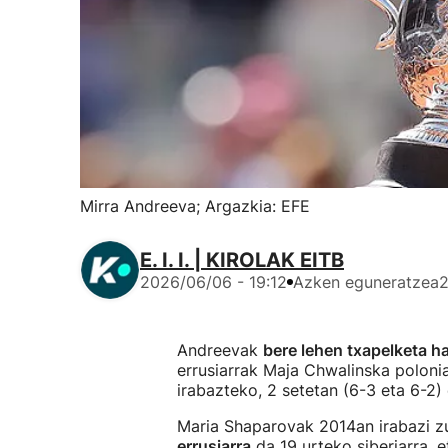
Mirra Andreeva; Argazkia: EFE
E. I. I. | KIROLAK EITB
2026/06/06 - 19:12
Azken eguneratzea
2
Andreevak
bere lehen txapelketa h
errusiarrak Maja Chwalinska poloni
irabazteko, 2 setetan (6-3 eta 6-2)
Maria Shaparovak 2014an irabazi zu
errusiarra
da 19 urteko siberiarra, 