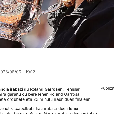
026/06/06 - 19:12
Publizi
andia irabazi du Roland Garrosen
. Tenislari
arra garaitu du bere lehen Roland Garrosa
 eta ordubete eta 22 minutu iraun duen finalean.
enetik txapelketa hau irabazi duen
lehen
eta, aldi berean, Roland Garros irabazi duen
jokalari