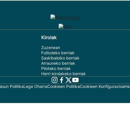
Kirolak
Zuzenean
Futboleko berriak
Saskibaloiko berriak
Arrauneko berriak
Pilotako berriak
Herri-kirolakeko berriak
asun Politika
Lege Oharra
Cookieen Politika
Cookieen Konfigurazioa
Ha