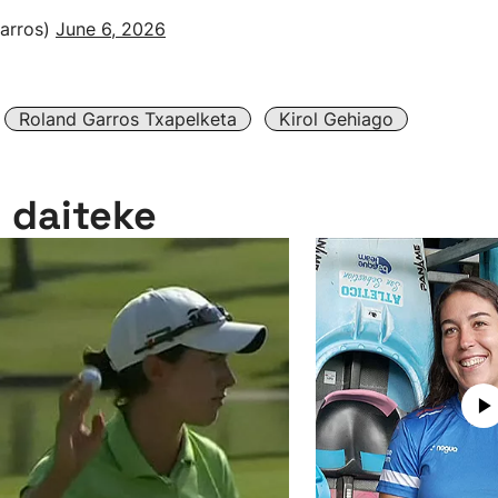
arros)
June 6, 2026
Roland Garros Txapelketa
Kirol Gehiago
n daiteke