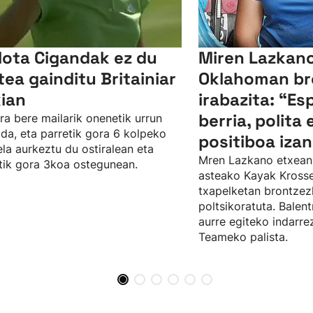
lota Cigandak ez du
Miren Lazkano
tea gainditu Britainiar
Oklahoman br
kian
irabazita: “Es
berria, polita 
ra bere mailarik onenetik urrun
da, eta parretik gora 6 kolpeko
positiboa izan
ela aurkeztu du ostiralean eta
Mren Lazkano etxean
tik gora 3koa ostegunean.
asteako Kayak Kros
txapelketan brontze
poltsikoratuta. Balent
aurre egiteko indarr
Teameko palista.