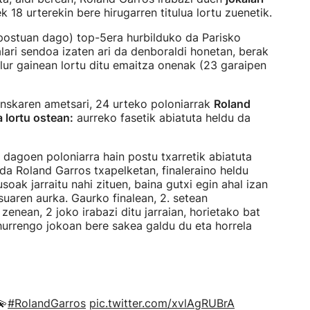
18 urterekin bere hirugarren titulua lortu zuenetik.
postuan dago) top-5era hurbilduko da Parisko
lari sendoa izaten ari da denboraldi honetan, berak
a lur gainean lortu ditu emaitza onenak (23 garaipen
skaren ametsari, 24 urteko poloniarrak
Roland
 lortu ostean:
aurreko fasetik abiatuta heldu da
dagoen poloniarra hain postu txarretik abiatuta
ada Roland Garros txapelketan, finaleraino heldu
oak jarraitu nahi zituen, baina gutxi egin ahal izan
tsuaren aurka. Gaurko finalean, 2. setean
enean, 2 joko irabazi ditu jarraian, horietako bat
hurrengo jokoan bere sakea galdu du eta horrela
💫
#RolandGarros
pic.twitter.com/xvlAgRUBrA