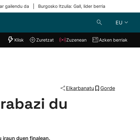
|
ar gailendu da
Burgosko Itzulia: Gall, lider berria
EU
"Helmuga"
Klisk
Zuretzat
Zuzenean
Azken berriak
Klisk
Zuzenean
o
Zuretzat
Azken berria
Elkarbanatu
Gorde
rabazi du
u iraun duen finalean.