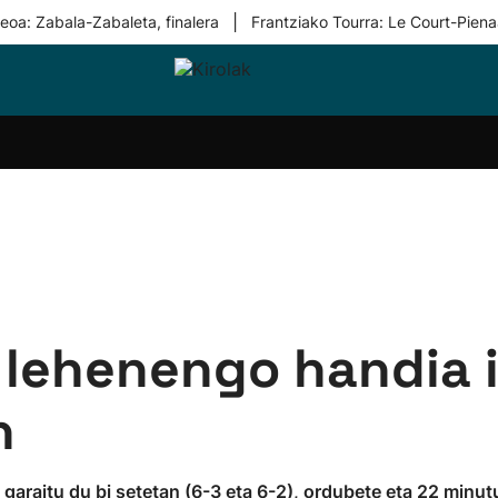
|
eoa: Zabala-Zabaleta, finalera
Frantziako Tourra: Le Court-Piena
i-
Eskubaloia
Kirolak
Atletismoa
Mendi-
Kirol
lak
360
lasterketak
gehiag
Taldeak
olaritza
Lehiaketak
Zuzenean
i-
Kirol-
tzea
bideoak
l Herri
tira
 lehenengo handia i
n
 garaitu du bi setetan (6-3 eta 6-2), ordubete eta 22 minut