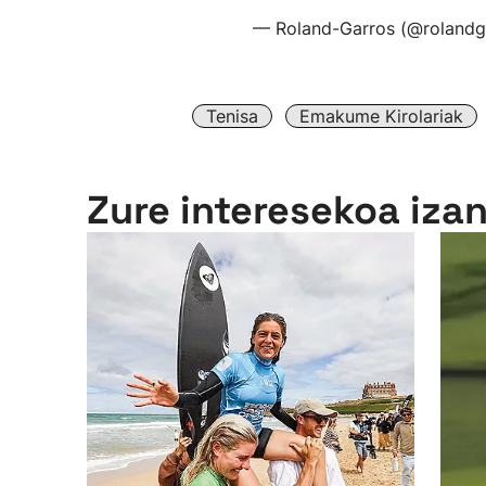
— Roland-Garros (@rolandg
Tenisa
Emakume Kirolariak
Zure interesekoa iza