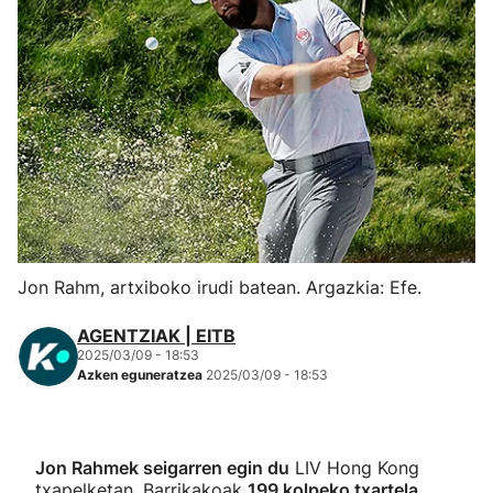
Herri-kirolak
Eskubaloia
Kirolak 360
Atletismoa
Mendi-lasterketak
Jon Rahm, artxiboko irudi batean. Argazkia: Efe.
Kirol gehiago
AGENTZIAK | EITB
2025/03/09 - 18:53
Azken eguneratzea
2025/03/09 - 18:53
"Helmuga"
Jon Rahmek seigarren egin du
LIV Hong Kong
txapelketan. Barrikakoak
199 kolpeko txartela