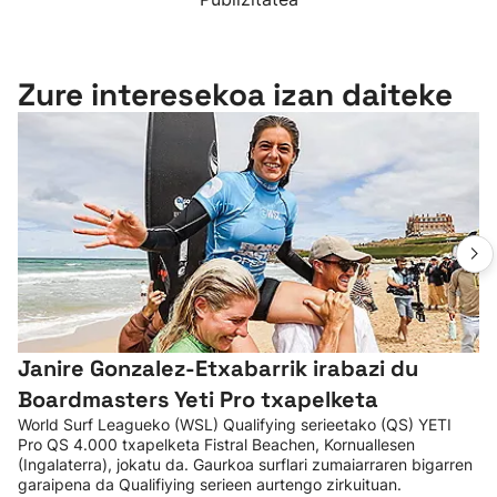
Zure interesekoa izan daiteke
Janire Gonzalez-Etxabarrik irabazi du
Boardmasters Yeti Pro txapelketa
World Surf Leagueko (WSL) Qualifying serieetako (QS) YETI
Pro QS 4.000 txapelketa Fistral Beachen, Kornuallesen
(Ingalaterra), jokatu da. Gaurkoa surflari zumaiarraren bigarren
garaipena da Qualifiying serieen aurtengo zirkuituan.