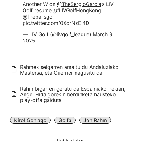
Another W on
@TheSergioGarcia
’s LIV
Golf resume ¿
#LIVGolfHongKong
@fireballsgc_
pic.twitter.com/0XqrNzEI4D
— LIV Golf (@livgolf_league)
March 9,
2025
Rahmek seigarren amaitu du Andaluziako
Mastersa, eta Guerrier nagusitu da
Rahm bigarren geratu da Espainiako Irekian,
Angel Hidalgorekin berdinketa hausteko
play-offa galduta
Kirol Gehiago
Golfa
Jon Rahm
Publizitatea