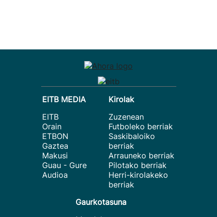
EITB MEDIA
Kirolak
EITB
Zuzenean
Orain
Futboleko berriak
ETBON
Saskibaloiko
Gaztea
berriak
Makusi
Arrauneko berriak
Guau - Gure
Pilotako berriak
Audioa
Herri-kirolakeko
berriak
Gaurkotasuna