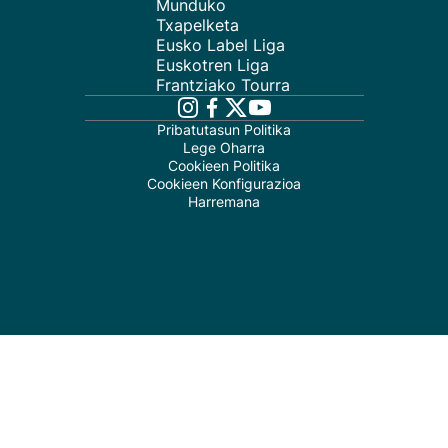
Munduko
Txapelketa
Eusko Label Liga
Euskotren Liga
Frantziako Tourra
Pribatutasun Politika
Lege Oharra
Cookieen Politika
Cookieen Konfigurazioa
Harremana