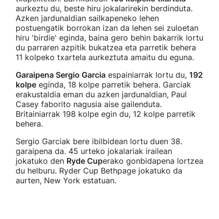
aurkeztu du, beste hiru jokalarirekin berdinduta.
Azken jardunaldian sailkapeneko lehen
postuengatik borrokan izan da lehen sei zuloetan
hiru 'birdie' eginda, baina gero behin bakarrik lortu
du parraren azpitik bukatzea eta parretik behera
11 kolpeko txartela aurkeztuta amaitu du eguna.
Garaipena Sergio Garcia
espainiarrak lortu du,
192
kolpe
eginda, 18 kolpe parretik behera. Garciak
erakustaldia eman du azken jardunaldian, Paul
Casey faborito nagusia aise gailenduta.
Britainiarrak 198 kolpe egin du, 12 kolpe parretik
behera.
Sergio Garciak bere ibilbidean lortu duen 38.
garaipena da. 45 urteko jokalariak irailean
jokatuko den
Ryde Cup
erako gonbidapena lortzea
du helburu. Ryder Cup Bethpage jokatuko da
aurten, New York estatuan.