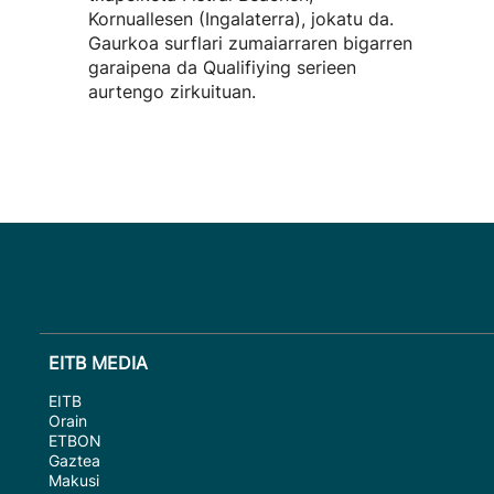
Kornuallesen (Ingalaterra), jokatu da.
Gaurkoa surflari zumaiarraren bigarren
garaipena da Qualifiying serieen
aurtengo zirkuituan.
EITB MEDIA
EITB
Orain
ETBON
Gaztea
Makusi