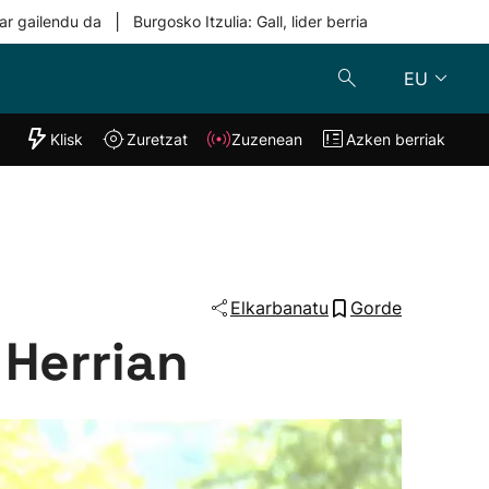
|
ar gailendu da
Burgosko Itzulia: Gall, lider berria
EU
"Helmuga"
Klisk
Zuretzat
Zuzenean
Azken berriak
Klisk
Zuzenean
o
Zuretzat
Azken berria
Elkarbanatu
Gorde
 Herrian