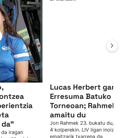
,
Lucas Herbert garaile,
ontzea
Erresuma Batuko LIV
perientzia
Torneoan; Rahmek 23.
eta
amaitu du
 da"
Jon Rahmek 23. bukatu du, par azpiti
4 kolperekin. LIV ligan inoiz izan due
 da iragan
emaitzarik txarrena da.