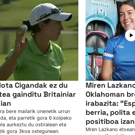
lota Cigandak ez du
Miren Lazkano
tea gainditu Britainiar
Oklahoman br
kian
irabazita: “Es
berria, polita 
ra bere mailarik onenetik urrun
da, eta parretik gora 6 kolpeko
positiboa izan
ela aurkeztu du ostiralean eta
Mren Lazkano etxean
tik gora 3koa ostegunean.