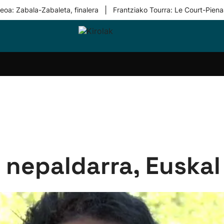
|
eoa: Zabala-Zabaleta, finalera
Frantziako Tourra: Le Court-Piena
i-
Eskubaloia
Kirolak
Atletismoa
Mendi-
Kirol
lak
360
lasterketak
gehiag
Taldeak
olaritza
Lehiaketak
Zuzenean
i-
Kirol-
tzea
bideoak
l Herri
tira
nepaldarra, Euskal