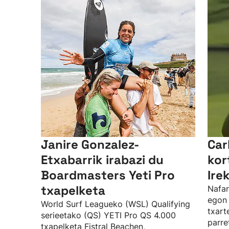
Janire Gonzalez-
Car
Etxabarrik irabazi du
kor
Boardmasters Yeti Pro
Ire
txapelketa
Nafar
egon 
World Surf Leagueko (WSL) Qualifying
txart
serieetako (QS) YETI Pro QS 4.000
parre
txapelketa Fistral Beachen,