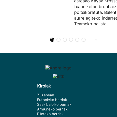
asteako Kayak Kros
txapelketan brontze
poltsikoratuta. Balent
aurre egiteko indarr
Teameko palista.
Kirolak
Zuzenean
Futboleko berriak
Saskibaloiko berriak
Arrauneko berriak
Pilotako berriak