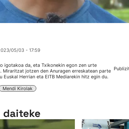
2023/05/03 - 17:59
o igotakoa da, eta Txikonekin egon zen urte
Publizi
 Miraritzat jotzen den Anuragen erreskatean parte
 Euskal Herrian eta EITB Mediarekin hitz egin du.
Mendi Kirolak
n daiteke