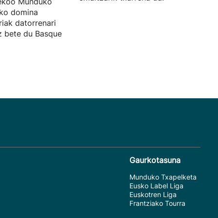
sekoo Munduko
zko domina
riak datorrenari
ez bete du Basque
Gaurkotasuna
Munduko Txapelketa
Eusko Label Liga
Euskotren Liga
Frantziako Tourra