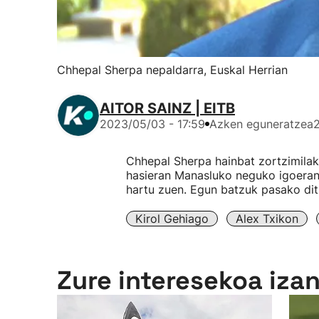
Chhepal Sherpa nepaldarra, Euskal Herrian
AITOR SAINZ | EITB
2023/05/03 - 17:59
Azken eguneratzea
Chhepal Sherpa hainbat zortzimilak
hasieran Manasluko neguko igoeran.
hartu zuen. Egun batzuk pasako ditu
Kirol Gehiago
Alex Txikon
Zure interesekoa iza