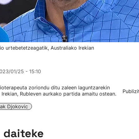
 urtebetetzeagatik, Australiako Irekian
023/01/25 - 15:10
isioterapeuta zoriondu ditu zaleen laguntzarekin
Publizi
 Irekian, Rubleven aurkako partida amaitu ostean.
ak Djokovic
n daiteke