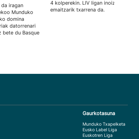
4 kolperekin. LIV ligan inoiz izan due
 da iragan
emaitzarik txarrena da.
sekoo Munduko
zko domina
riak datorrenari
ez bete du Basque
Gaurkotasuna
Munduko Txapelketa
Eusko Label Liga
Euskotren Liga