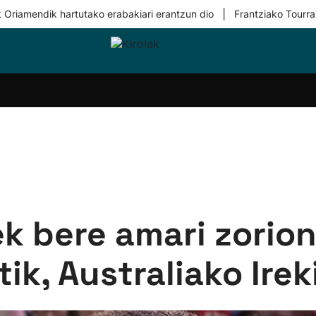
|
 Oriamendik hartutako erabakiari erantzun dio
Frantziako Tourra
i-
Eskubaloia
Kirolak
Atletismoa
Mendi-
Kirol
lak
360
lasterketak
gehiag
Taldeak
olaritza
Lehiaketak
Zuzenean
i-
Kirol-
tzea
bideoak
l Herri
tira
k bere amari zorio
ik, Australiako Irek