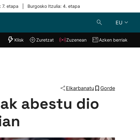
|
: 7. etapa
Burgosko Itzulia: 4. etapa
EU
"Helmuga"
Klisk
Zuretzat
Zuzenean
Azken berriak
Klisk
Zuzenean
o
Zuretzat
Azken berria
Elkarbanatu
Gorde
nak abestu dio
ian