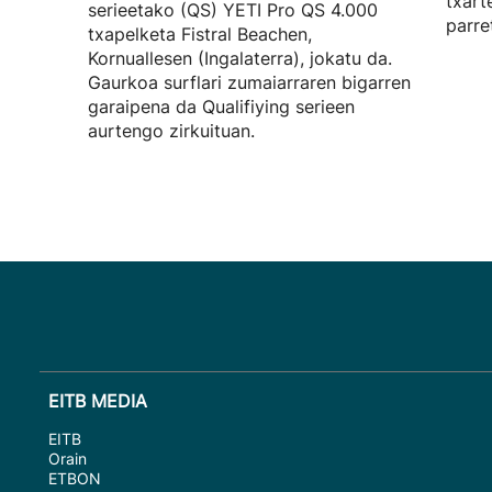
txart
serieetako (QS) YETI Pro QS 4.000
parre
txapelketa Fistral Beachen,
Kornuallesen (Ingalaterra), jokatu da.
Gaurkoa surflari zumaiarraren bigarren
garaipena da Qualifiying serieen
aurtengo zirkuituan.
EITB MEDIA
EITB
Orain
ETBON