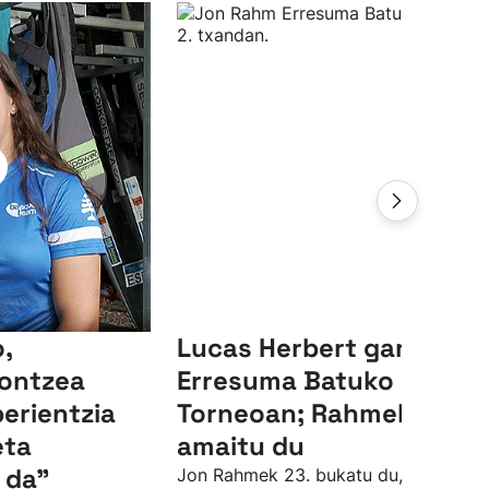
,
Lucas Herbert garaile,
ontzea
Erresuma Batuko LIV
perientzia
Torneoan; Rahmek 23.
eta
amaitu du
 da"
Jon Rahmek 23. bukatu du, par azpiti