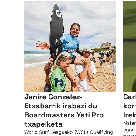
Janire Gonzalez-
Car
Etxabarrik irabazi du
kor
Boardmasters Yeti Pro
Ire
txapelketa
Nafar
egon 
World Surf Leagueko (WSL) Qualifying