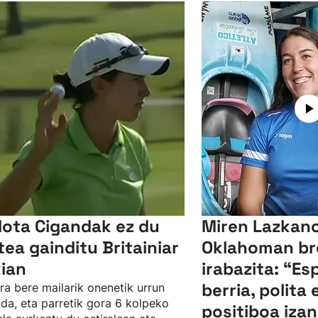
lota Cigandak ez du
Miren Lazkano
tea gainditu Britainiar
Oklahoman br
kian
irabazita: “Es
berria, polita 
ra bere mailarik onenetik urrun
da, eta parretik gora 6 kolpeko
positiboa izan