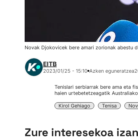
Novak Djokovicek bere amari zorionak abestu dio
EITB
2023/01/25 - 15:10
Azken eguneratzea
2
Tenislari serbiarrak bere ama eta f
haien urtebetetzeagatik Australiako
Kirol Gehiago
Tenisa
Nov
Zure interesekoa iza