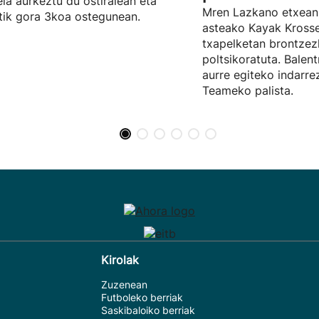
ela aurkeztu du ostiralean eta
Mren Lazkano etxean
tik gora 3koa ostegunean.
asteako Kayak Kros
txapelketan brontze
poltsikoratuta. Balent
aurre egiteko indarr
Teameko palista.
Kirolak
Zuzenean
Futboleko berriak
Saskibaloiko berriak