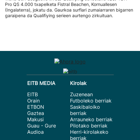
Pro QS 4.000 txapelketa Fistral Beachen, Kornuallesen
(Ingalaterra), jokatu da. Gaurkoa surflari zumaiarraren bigarren
garaipena da Qualifiying serieen aurtengo zirkuituan.
EITB MEDIA
Kirolak
EITB
Zuzenean
Orain
Futboleko berriak
ETBON
Saskibaloiko
Gaztea
berriak
Makusi
Arrauneko berriak
Guau - Gure
Pilotako berriak
Audioa
Herri-kirolakeko
berriak