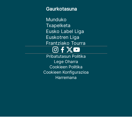
Gaurkotasuna
Munduko
Txapelketa
Eusko Label Liga
Euskotren Liga
Frantziako Tourra
Pribatutasun Politika
Lege Oharra
Cookieen Politika
Cookieen Konfigurazioa
Harremana