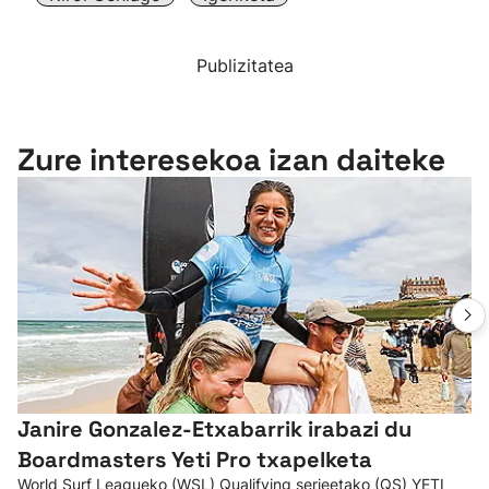
Publizitatea
Zure interesekoa izan daiteke
Janire Gonzalez-Etxabarrik irabazi du
Boardmasters Yeti Pro txapelketa
World Surf Leagueko (WSL) Qualifying serieetako (QS) YETI