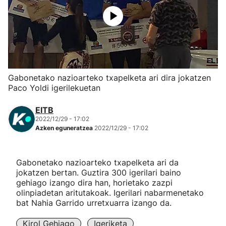
Herri-kirolak
Eskubaloia
Kirolak 360
Gabonetako nazioarteko txapelketa ari dira jokatzen
Paco Yoldi igerilekuetan
Atletismoa
EITB
2022/12/29 - 17:02
Mendi-lasterketak
Azken eguneratzea
2022/12/29 - 17:02
Kirol gehiago
Gabonetako nazioarteko txapelketa ari da
jokatzen bertan. Guztira 300 igerilari baino
"Helmuga"
gehiago izango dira han, horietako zazpi
olinpiadetan aritutakoak. Igerilari nabarmenetako
bat Nahia Garrido urretxuarra izango da.
Kirol Gehiago
Igeriketa