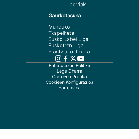
berriak
Gaurkotasuna
Munduko
Txapelketa
Eusko Label Liga
Euskotren Liga
Frantziako Tourra
Pribatutasun Politika
Lege Oharra
Cookieen Politika
Cookieen Konfigurazioa
Harremana