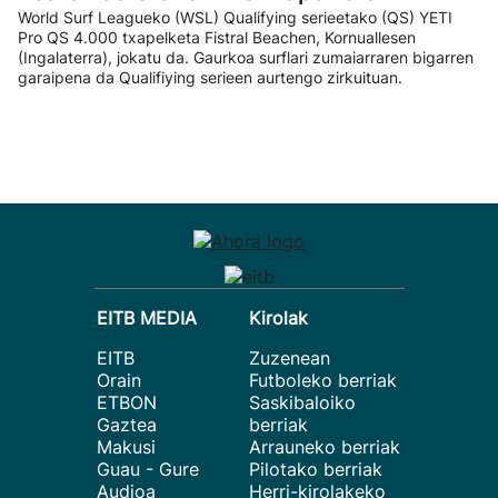
World Surf Leagueko (WSL) Qualifying serieetako (QS) YETI
Pro QS 4.000 txapelketa Fistral Beachen, Kornuallesen
(Ingalaterra), jokatu da. Gaurkoa surflari zumaiarraren bigarren
garaipena da Qualifiying serieen aurtengo zirkuituan.
EITB MEDIA
Kirolak
EITB
Zuzenean
Orain
Futboleko berriak
ETBON
Saskibaloiko
Gaztea
berriak
Makusi
Arrauneko berriak
Guau - Gure
Pilotako berriak
Audioa
Herri-kirolakeko