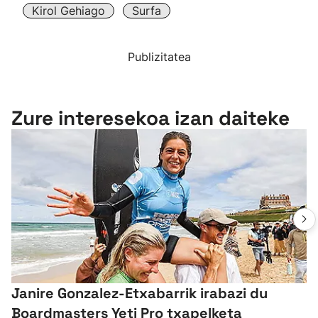
Kirol Gehiago
Surfa
Publizitatea
Zure interesekoa izan daiteke
Janire Gonzalez-Etxabarrik irabazi du
Boardmasters Yeti Pro txapelketa