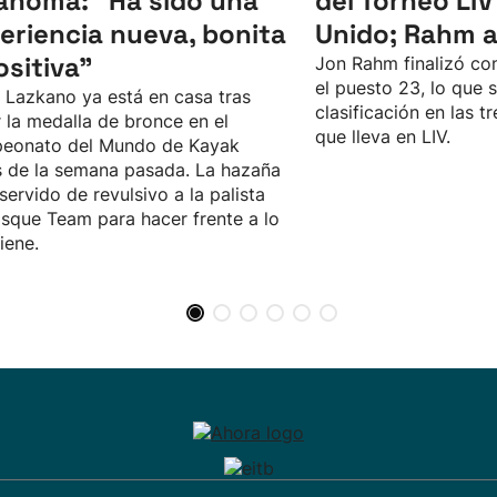
ahoma: “Ha sido una
del Torneo LIV
eriencia nueva, bonita
Unido; Rahm 
ositiva"
Jon Rahm finalizó con
el puesto 23, lo que 
 Lazkano ya está en casa tras
clasificación en las 
 la medalla de bronce en el
que lleva en LIV.
eonato del Mundo de Kayak
 de la semana pasada. La hazaña
 servido de revulsivo a la palista
sque Team para hacer frente a lo
iene.