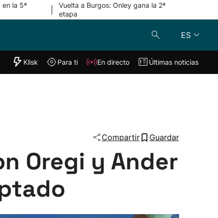
 en la 5ª
Vuelta a Burgos: Onley gana la 2ª
|
etapa
ES
"Helmuga"
Klisk
Para ti
En directo
Últimas noticias
Klisk
En directo
s
Para ti
Lo último
Compartir
Guardar
on Oregi y Ander
aptado