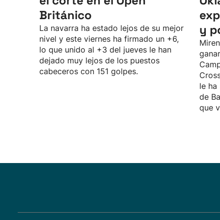
el corte en el Open
Okl
Británico
exp
y p
La navarra ha estado lejos de su mejor
nivel y este viernes ha firmado un +6,
Miren
lo que unido al +3 del jueves le han
ganar
dejado muy lejos de los puestos
Camp
cabeceros con 151 golpes.
Cross
le ha
de Ba
que v