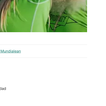
o Mundialean
idad