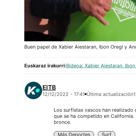
Buen papel de Xabier Aiestaran, Ibon Oregi y A
Euskaraz irakurri:
Bideoa: Xabier Aiestaran, Ibo
EITB
12/12/2022 - 17:41
Última actualización
1
Los surfistas vascos han realizad
que se ha competido en California. 
bronce.
Más Deportes
Surf