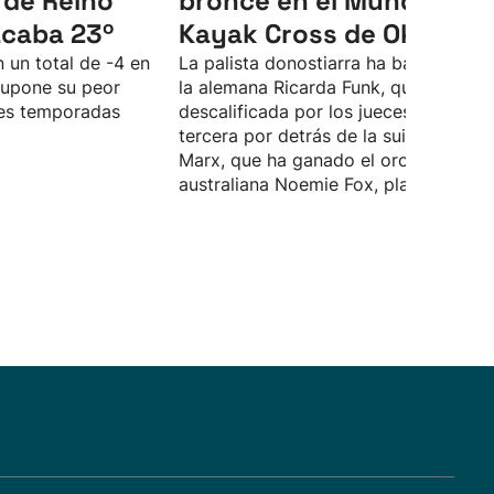
 de Reino
bronce en el Mundial de
acaba 23º
Kayak Cross de Oklaho
 un total de -4 en
La palista donostiarra ha batallado c
supone su peor
la alemana Ricarda Funk, que ha sido
tres temporadas
descalificada por los jueces, y termin
tercera por detrás de la suiza Alena
Marx, que ha ganado el oro, y de la
australiana Noemie Fox, plata.