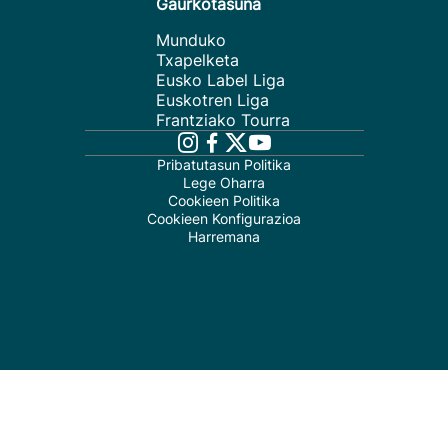
Gaurkotasuna
Munduko
Txapelketa
Eusko Label Liga
Euskotren Liga
Frantziako Tourra
Pribatutasun Politika
Lege Oharra
Cookieen Politika
Cookieen Konfigurazioa
Harremana