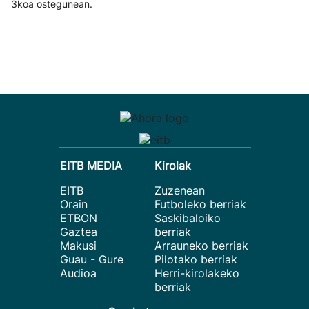
3koa ostegunean.
EITB MEDIA
Kirolak
EITB
Zuzenean
Orain
Futboleko berriak
ETBON
Saskibaloiko
Gaztea
berriak
Makusi
Arrauneko berriak
Guau - Gure
Pilotako berriak
Audioa
Herri-kirolakeko
berriak