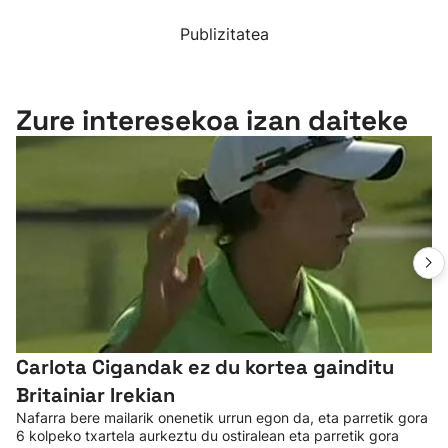
Publizitatea
Zure interesekoa izan daiteke
Carlota Cigandak ez du kortea gainditu
Britainiar Irekian
Nafarra bere mailarik onenetik urrun egon da, eta parretik gora
6 kolpeko txartela aurkeztu du ostiralean eta parretik gora