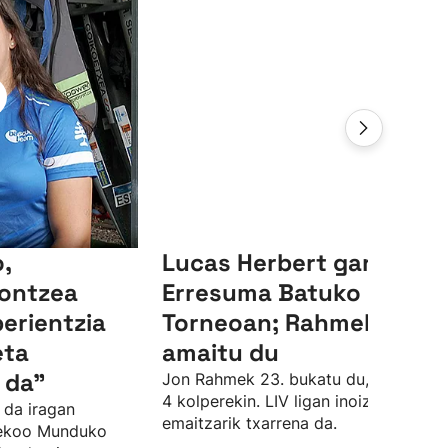
,
Lucas Herbert garaile,
ontzea
Erresuma Batuko LIV
perientzia
Torneoan; Rahmek 23.
eta
amaitu du
 da"
Jon Rahmek 23. bukatu du, par azpiti
4 kolperekin. LIV ligan inoiz izan due
 da iragan
emaitzarik txarrena da.
sekoo Munduko