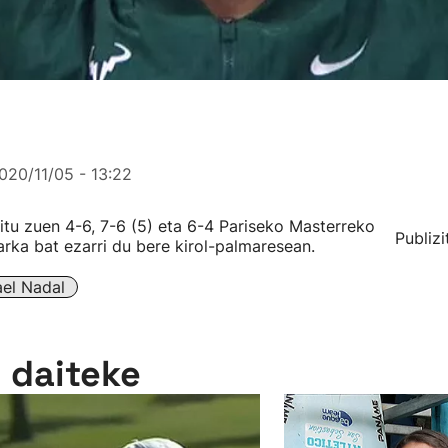
020/11/05 - 13:22
itu zuen 4-6, 7-6 (5) eta 6-4 Pariseko Masterreko
Publizi
rka bat ezarri du bere kirol-palmaresean.
ael Nadal
n daiteke