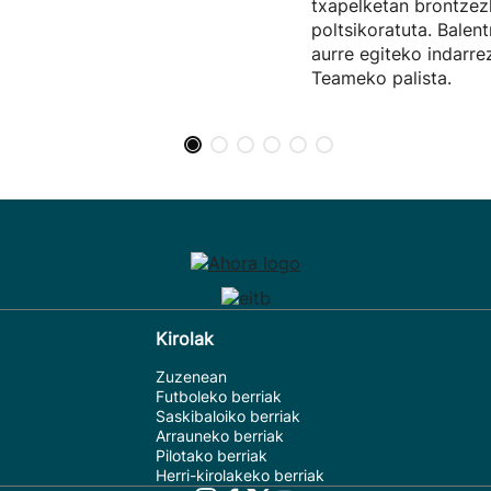
txapelketan brontze
poltsikoratuta. Balent
aurre egiteko indarr
Teameko palista.
Kirolak
Zuzenean
Futboleko berriak
Saskibaloiko berriak
Arrauneko berriak
Pilotako berriak
Herri-kirolakeko berriak