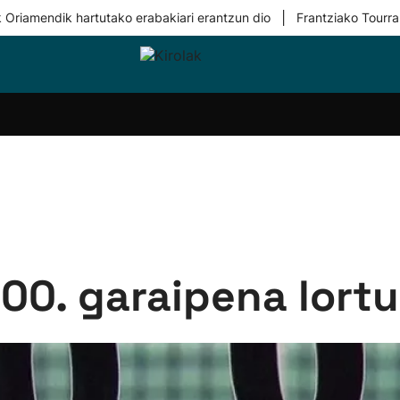
|
 Oriamendik hartutako erabakiari erantzun dio
Frantziako Tourra
i-
Eskubaloia
Kirolak
Atletismoa
Mendi-
Kirol
lak
360
lasterketak
gehiag
Taldeak
olaritza
Lehiaketak
Zuzenean
i-
Kirol-
tzea
bideoak
l Herri
tira
00. garaipena lortu