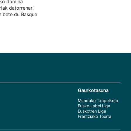
zko domina
riak datorrenari
ez bete du Basque
Gaurkotasuna
Munduko Txapelketa
Eusko Label Liga
Euskotren Liga
Frantziako Tourra