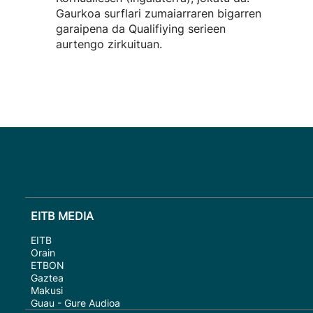
Gaurkoa surflari zumaiarraren bigarren
garaipena da Qualifiying serieen
aurtengo zirkuituan.
EITB MEDIA
EITB
Orain
ETBON
Gaztea
Makusi
Guau - Gure Audioa