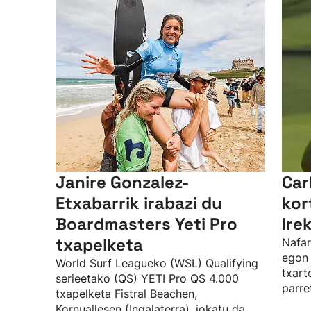
Janire Gonzalez-
Car
Etxabarrik irabazi du
kor
Boardmasters Yeti Pro
Ire
txapelketa
Nafar
egon 
World Surf Leagueko (WSL) Qualifying
txart
serieetako (QS) YETI Pro QS 4.000
parre
txapelketa Fistral Beachen,
Kornuallesen (Ingalaterra), jokatu da.