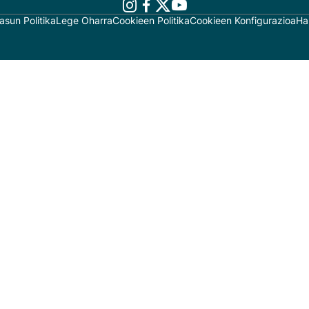
asun Politika
Lege Oharra
Cookieen Politika
Cookieen Konfigurazioa
Ha