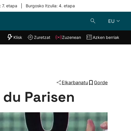
|
: 7. etapa
Burgosko Itzulia: 4. etapa
EU
"Helmuga"
Klisk
Zuretzat
Zuzenean
Azken berriak
Klisk
Zuzenean
o
Zuretzat
Azken berria
Elkarbanatu
Gorde
 du Parisen