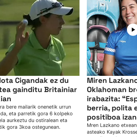
lota Cigandak ez du
Miren Lazkano
tea gainditu Britainiar
Oklahoman br
kian
irabazita: “Es
berria, polita 
ra bere mailarik onenetik urrun
da, eta parretik gora 6 kolpeko
positiboa izan
ela aurkeztu du ostiralean eta
Mren Lazkano etxean
tik gora 3koa ostegunean.
asteako Kayak Kros