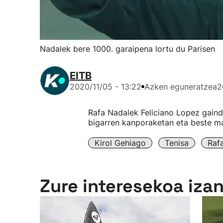
Nadalek bere 1000. garaipena lortu du Parisen
EITB
2020/11/05 - 13:22
Azken eguneratzea
2
Rafa Nadalek Feliciano Lopez gaind
bigarren kanporaketan eta beste ma
Kirol Gehiago
Tenisa
Raf
Zure interesekoa iza