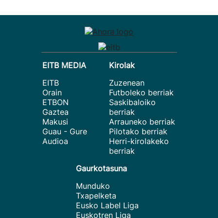
EITB MEDIA
Kirolak
EITB
Zuzenean
Orain
Futboleko berriak
ETBON
Saskibaloiko
Gaztea
berriak
Makusi
Arrauneko berriak
Guau - Gure
Pilotako berriak
Audioa
Herri-kirolakeko
berriak
Gaurkotasuna
Munduko
Txapelketa
Eusko Label Liga
Euskotren Liga