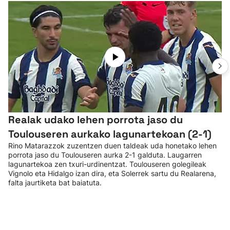
Realak udako lehen porrota jaso du
Toulouseren aurkako lagunartekoan (2-1)
Rino Matarazzok zuzentzen duen taldeak uda honetako lehen
porrota jaso du Toulouseren aurka 2-1 galduta. Laugarren
lagunartekoa zen txuri-urdinentzat. Toulouseren golegileak
Vignolo eta Hidalgo izan dira, eta Solerrek sartu du Realarena,
falta jaurtiketa bat baiatuta.