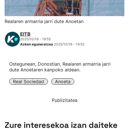
Herri-kirolak
Realaren armarria jarri dute Anoetan
Eskubaloia
EITB
2025/10/16 - 19:55
Kirolak 360
Azken eguneratzea
2025/10/16 - 19:55
Atletismoa
Ostegunean, Donostian, Realaren armarria jarri
dute Anoetaren kanpoko aldean.
Mendi-lasterketak
Real Sociedad
Anoeta
Kirol gehiago
Publizitatea
"Helmuga"
Zure interesekoa izan daiteke