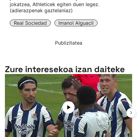
jokatzea, Athleticek egiten duen legez.
(adierazpenak gaztelaniaz)
Real Sociedad
Imanol Alguacil
Publizitatea
Zure interesekoa izan daiteke