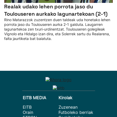
Realak udako lehen porrota jaso du
Toulouseren aurkako lagunartekoan (2-1)
Rino Matarazzok zuzentzen duen taldeak uda honetako lehen
porrota jaso du Toulouseren aurka 2-1 galduta. Laugarren
lagunartekoa zen txuri-urdinentzat. Toulouseren golegileak
Vignolo eta Hidalgo izan dira, eta Solerrek sartu du Realarena,
falta jaurtiketa bat baiatuta.
EITB MEDIA
Kirolak
EITB
Zuzenean
Orain
Futboleko berriak