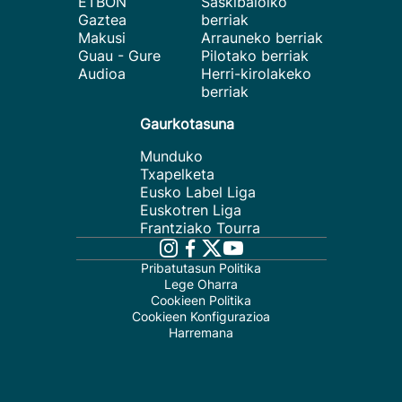
ETBON
Saskibaloiko
Gaztea
berriak
Makusi
Arrauneko berriak
Guau - Gure
Pilotako berriak
Audioa
Herri-kirolakeko
berriak
Gaurkotasuna
Munduko
Txapelketa
Eusko Label Liga
Euskotren Liga
Frantziako Tourra
Pribatutasun Politika
Lege Oharra
Cookieen Politika
Cookieen Konfigurazioa
Harremana