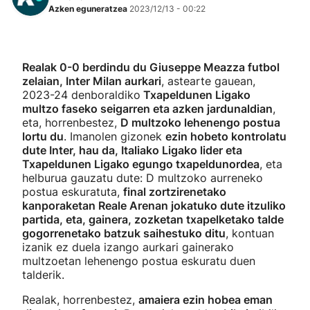
Azken eguneratzea
2023/12/13 - 00:22
Realak 0-0 berdindu du Giuseppe Meazza futbol
zelaian, Inter Milan aurkari
, astearte gauean,
2023-24 denboraldiko
Txapeldunen Ligako
multzo faseko seigarren eta azken jardunaldian
,
eta, horrenbestez,
D multzoko lehenengo postua
lortu du
. Imanolen gizonek
ezin hobeto kontrolatu
dute Inter, hau da, Italiako Ligako lider eta
Txapeldunen Ligako egungo txapeldunordea
, eta
helburua gauzatu dute: D multzoko aurreneko
postua eskuratuta,
final zortzirenetako
kanporaketan Reale Arenan jokatuko dute itzuliko
partida, eta, gainera, zozketan txapelketako talde
gogorrenetako batzuk saihestuko ditu
, kontuan
izanik ez duela izango aurkari gainerako
multzoetan lehenengo postua eskuratu duen
talderik.
Realak, horrenbestez,
amaiera ezin hobea eman