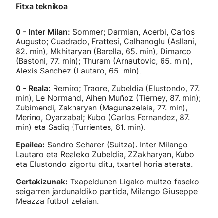
Fitxa teknikoa
0 - Inter Milan:
Sommer; Darmian, Acerbi, Carlos
Augusto; Cuadrado, Frattesi, Calhanoglu (Asllani,
82. min), Mkhitaryan (Barella, 65. min), Dimarco
(Bastoni, 77. min); Thuram (Arnautovic, 65. min),
Alexis Sanchez (Lautaro, 65. min).
0 - Reala:
Remiro; Traore, Zubeldia (Elustondo, 77.
min), Le Normand, Aihen Muñoz (Tierney, 87. min);
Zubimendi, Zakharyan (Magunazelaia, 77. min),
Merino, Oyarzabal; Kubo (Carlos Fernandez, 87.
min) eta Sadiq (Turrientes, 61. min).
Epailea:
Sandro Scharer (Suitza). Inter Milango
Lautaro eta Realeko Zubeldia, ZZakharyan, Kubo
eta Elustondo zigortu ditu, txartel horia aterata.
Gertakizunak:
Txapeldunen Ligako multzo faseko
seigarren jardunaldiko partida, Milango Giuseppe
Meazza futbol zelaian.