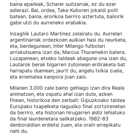
baina epaileak, Scharer suitzarrak, ez du ezer
adierazi. Bai, ordea, Take Kuboren jokaldi polit
batean, baina, erorikoa berriro aztertuta, baliorik
gabe utzi du aurreneko erabakia.
Inzaghik Lautaro Martinez zelairatu du. Aurrelari
argentinarrak ordezkoen aulkian hasi du neurketa,
eta, berdegunean, Inter Milango futbolari
arriskutsuena izan da, Marcus Thuramekin batera.
Luzapenean, etxeko taldeak abagune ona izan du,
Lautarok berak bigarren zutoinean erdiraketa bat
harrapatu duenean; jaurti du, angelu txikia zuela,
eta errematea kanpora joan zaio.
Milanen 3.000 zale baino gehiago izan dira Reala
animatzen, eta ospatu ahal izan dute, azken
finean, historikoa den zerbait: Gipuzkoako taldea
Europako txapelketa nagusiko final zortzirenetan
da berriro, eta historian hirugarren aldiz lehiatuko
da final laurdenetara sailkatzeko. 1982-83
denboraldian erdietsi zuen, eta orain errepikatu
nahi du.