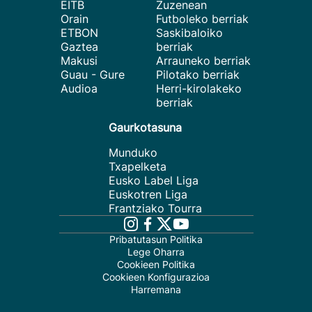
EITB
Zuzenean
Orain
Futboleko berriak
ETBON
Saskibaloiko
Gaztea
berriak
Makusi
Arrauneko berriak
Guau - Gure
Pilotako berriak
Audioa
Herri-kirolakeko
berriak
Gaurkotasuna
Munduko
Txapelketa
Eusko Label Liga
Euskotren Liga
Frantziako Tourra
Pribatutasun Politika
Lege Oharra
Cookieen Politika
Cookieen Konfigurazioa
Harremana