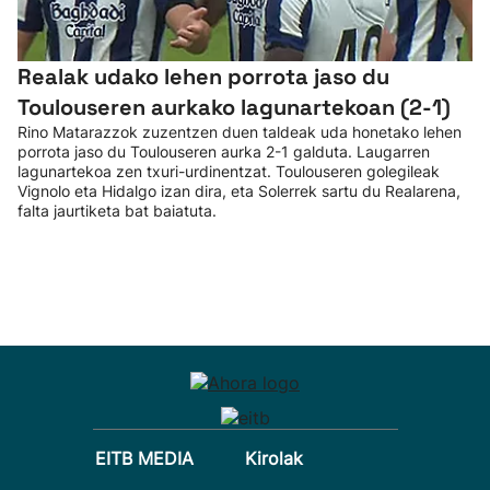
Realak udako lehen porrota jaso du
Toulouseren aurkako lagunartekoan (2-1)
Rino Matarazzok zuzentzen duen taldeak uda honetako lehen
porrota jaso du Toulouseren aurka 2-1 galduta. Laugarren
lagunartekoa zen txuri-urdinentzat. Toulouseren golegileak
Vignolo eta Hidalgo izan dira, eta Solerrek sartu du Realarena,
falta jaurtiketa bat baiatuta.
EITB MEDIA
Kirolak