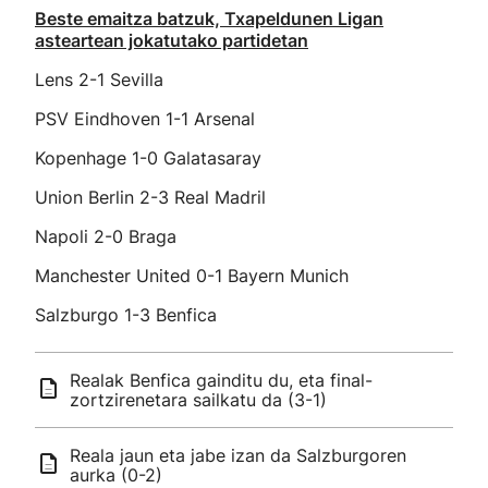
Beste emaitza batzuk, Txapeldunen Ligan
asteartean jokatutako partidetan
Lens 2-1 Sevilla
PSV Eindhoven 1-1 Arsenal
Kopenhage 1-0 Galatasaray
Union Berlin 2-3 Real Madril
Napoli 2-0 Braga
Manchester United 0-1 Bayern Munich
Salzburgo 1-3 Benfica
Realak Benfica gainditu du, eta final-
zortzirenetara sailkatu da (3-1)
Reala jaun eta jabe izan da Salzburgoren
aurka (0-2)