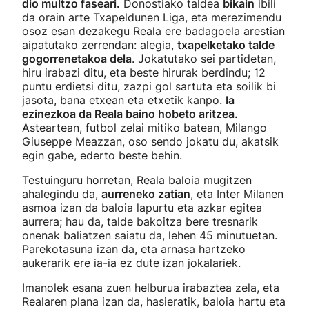
dio multzo faseari.
Donostiako taldea
bikain
ibili
da orain arte Txapeldunen Liga, eta merezimendu
osoz esan dezakegu Reala ere badagoela arestian
aipatutako zerrendan: alegia,
txapelketako talde
gogorrenetakoa dela
. Jokatutako sei partidetan,
hiru irabazi ditu, eta beste hirurak berdindu; 12
puntu erdietsi ditu, zazpi gol sartuta eta soilik bi
jasota, bana etxean eta etxetik kanpo.
Ia
ezinezkoa da Reala baino hobeto aritzea.
Asteartean, futbol zelai mitiko batean, Milango
Giuseppe Meazzan, oso sendo jokatu du, akatsik
egin gabe, ederto beste behin.
Testuinguru horretan, Reala baloia mugitzen
ahalegindu da,
aurreneko zatian
, eta Inter Milanen
asmoa izan da baloia lapurtu eta azkar egitea
aurrera; hau da, talde bakoitza bere tresnarik
onenak baliatzen saiatu da, lehen 45 minutuetan.
Parekotasuna izan da, eta arnasa hartzeko
aukerarik ere ia-ia ez dute izan jokalariek.
Imanolek esana zuen helburua irabaztea zela, eta
Realaren plana izan da, hasieratik, baloia hartu eta