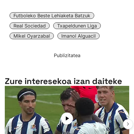
Futboleko Beste Lehiaketa Batzuk
Real Sociedad
Txapeldunen Liga
Mikel Oyarzabal
Imanol Alguacil
Publizitatea
Zure interesekoa izan daiteke