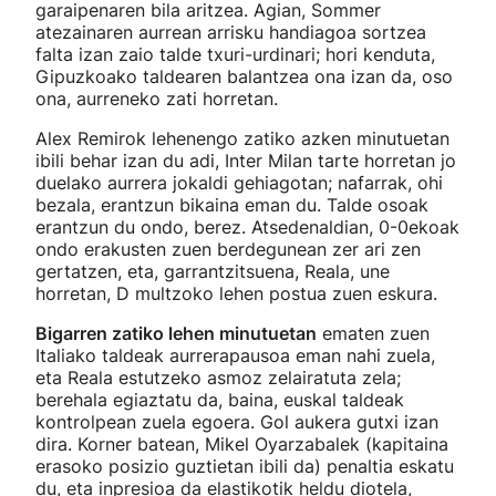
garaipenaren bila aritzea. Agian, Sommer
atezainaren aurrean arrisku handiagoa sortzea
falta izan zaio talde txuri-urdinari; hori kenduta,
Gipuzkoako taldearen balantzea ona izan da, oso
ona, aurreneko zati horretan.
Alex Remirok lehenengo zatiko azken minutuetan
ibili behar izan du adi, Inter Milan tarte horretan jo
duelako aurrera jokaldi gehiagotan; nafarrak, ohi
bezala, erantzun bikaina eman du. Talde osoak
erantzun du ondo, berez. Atsedenaldian, 0-0ekoak
ondo erakusten zuen berdegunean zer ari zen
gertatzen, eta, garrantzitsuena, Reala, une
horretan, D multzoko lehen postua zuen eskura.
Bigarren zatiko lehen minutuetan
ematen zuen
Italiako taldeak aurrerapausoa eman nahi zuela,
eta Reala estutzeko asmoz zelairatuta zela;
berehala egiaztatu da, baina, euskal taldeak
kontrolpean zuela egoera. Gol aukera gutxi izan
dira. Korner batean, Mikel Oyarzabalek (kapitaina
erasoko posizio guztietan ibili da) penaltia eskatu
du, eta inpresioa da elastikotik heldu diotela,