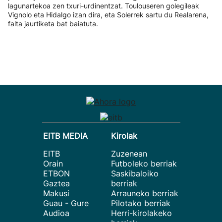
lagunartekoa zen txuri-urdinentzat. Toulouseren golegileak
Vignolo eta Hidalgo izan dira, eta Solerrek sartu du Realarena,
falta jaurtiketa bat baiatuta.
EITB MEDIA
Kirolak
EITB
Zuzenean
Orain
Futboleko berriak
ETBON
Saskibaloiko
Gaztea
berriak
Makusi
Arrauneko berriak
Guau - Gure
Pilotako berriak
Audioa
Herri-kirolakeko