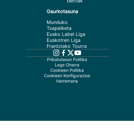
berriak
Gaurkotasuna
Munduko
Txapelketa
Eusko Label Liga
Euskotren Liga
Frantziako Tourra
Pribatutasun Politika
Lege Oharra
Cookieen Politika
Cookieen Konfigurazioa
Harremana