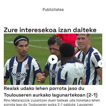
Publizitatea
Zure interesekoa izan daiteke
Realak udako lehen porrota jaso du
Toulouseren aurkako lagunartekoan (2-1)
Rino Matarazzok zuzentzen duen taldeak uda honetako lehen
porrota jaso du Toulouseren aurka 2-1 galduta. Laugarren