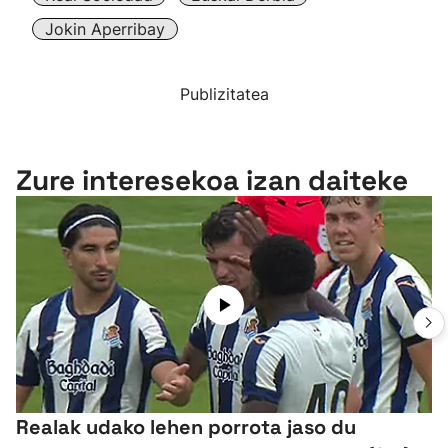
Jokin Aperribay
Publizitatea
Zure interesekoa izan daiteke
Realak udako lehen porrota jaso du