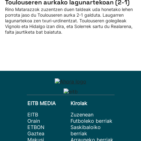
Toulouseren aurkako lagunartekoan (2-1)
Rino Matarazzok zuzentzen duen taldeak uda honetako lehen
porrota jaso du Toulouseren aurka 2-1 galduta. Laugarren
lagunartekoa zen txuri-urdinentzat. Toulouseren golegileak
Vignolo eta Hidalgo izan dira, eta Solerrek sartu du Realarena,
falta jaurtiketa bat baiatuta.
EITB MEDIA
Kirolak
EITB
Zuzenean
Orain
Futboleko berriak
ETBON
Saskibaloiko
Gaztea
berriak
Makusi
Arrauneko berriak