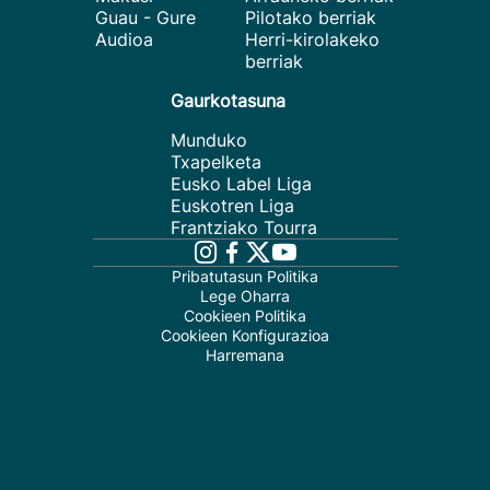
Guau - Gure
Pilotako berriak
Audioa
Herri-kirolakeko
berriak
Gaurkotasuna
Munduko
Txapelketa
Eusko Label Liga
Euskotren Liga
Frantziako Tourra
Pribatutasun Politika
Lege Oharra
Cookieen Politika
Cookieen Konfigurazioa
Harremana