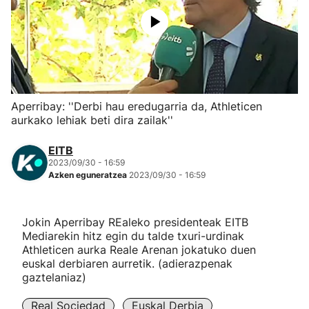
Herri-kirolak
Eskubaloia
Kirolak 360
Aperribay: ''Derbi hau eredugarria da, Athleticen
aurkako lehiak beti dira zailak''
Atletismoa
EITB
2023/09/30 - 16:59
Mendi-lasterketak
Azken eguneratzea
2023/09/30 - 16:59
Kirol gehiago
Jokin Aperribay REaleko presidenteak EITB
Mediarekin hitz egin du talde txuri-urdinak
"Helmuga"
Athleticen aurka Reale Arenan jokatuko duen
euskal derbiaren aurretik. (adierazpenak
gaztelaniaz)
Real Sociedad
Euskal Derbia