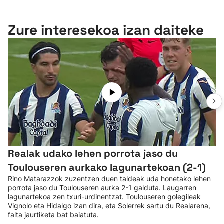
Zure interesekoa izan daiteke
Realak udako lehen porrota jaso du
Toulouseren aurkako lagunartekoan (2-1)
Rino Matarazzok zuzentzen duen taldeak uda honetako lehen
porrota jaso du Toulouseren aurka 2-1 galduta. Laugarren
lagunartekoa zen txuri-urdinentzat. Toulouseren golegileak
Vignolo eta Hidalgo izan dira, eta Solerrek sartu du Realarena,
falta jaurtiketa bat baiatuta.