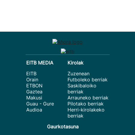
EITB MEDIA
Kirolak
EITB
Zuzenean
Orain
Futboleko berriak
ETBON
Saskibaloiko
Gaztea
berriak
Makusi
Arrauneko berriak
Guau - Gure
Pilotako berriak
Audioa
Herri-kirolakeko
berriak
Gaurkotasuna