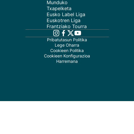
Munduko
Txapelketa
Eusko Label Liga
Euskotren Liga
Frantziako Tourra
Pribatutasun Politika
Lege Oharra
Cookieen Politika
Cookieen Konfigurazioa
Harremana