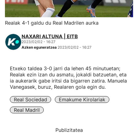
Herri-kirolak
Realak 4-1 galdu du Real Madrilen aurka
Eskubaloia
NAXARI ALTUNA | EITB
2023/02/02 - 16:27
Kirolak 360
Azken eguneratzea
2023/02/02 - 16:27
Atletismoa
Etxeko taldea 3-0 jarri da lehen 45 minutuetan;
Realak ezin izan du asmatu, jokaldi batzuetan, eta
Mendi-lasterketak
ia aukerarik gabe iritsi da bigarren zatira. Manuela
Vanegasek, buruz, Realaren gola egin du.
Kirol gehiago
Real Sociedad
Emakume Kirolariak
Real Madril
"Helmuga"
Publizitatea