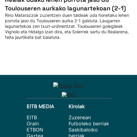
Toulouseren aurkako lagunartekoan (2-1)
Rino Matarazzok zuzentzen duen taldeak uda honetako lehen
porrota jaso du Toulouseren aurka 2-1 galduta. Laugarren
lagunartekoa zen txuri-urdinentzat. Toulouseren golegileak
Vignolo eta Hidalgo izan dira, eta Solerrek sartu du Realarena,
falta jaurtiketa bat baiatuta.
EITB MEDIA
Kirolak
EITB
Zuzenean
Orain
Futboleko berriak
ETBON
Saskibaloiko
Gaztea
berriak