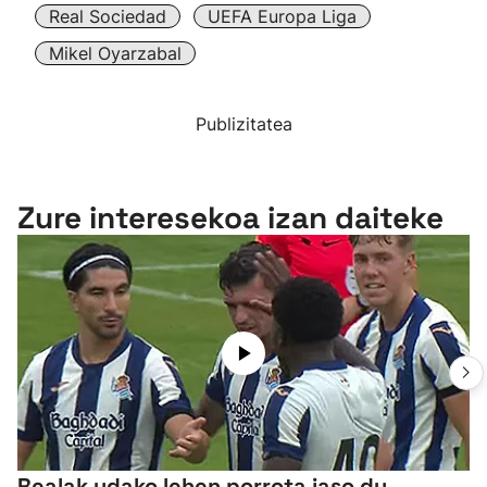
Real Sociedad
UEFA Europa Liga
Mikel Oyarzabal
Publizitatea
Zure interesekoa izan daiteke
Realak udako lehen porrota jaso du