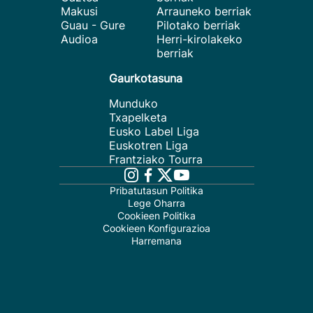
Makusi
Arrauneko berriak
Guau - Gure
Pilotako berriak
Audioa
Herri-kirolakeko
berriak
Gaurkotasuna
Munduko
Txapelketa
Eusko Label Liga
Euskotren Liga
Frantziako Tourra
Pribatutasun Politika
Lege Oharra
Cookieen Politika
Cookieen Konfigurazioa
Harremana