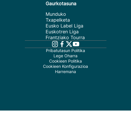
Gaurkotasuna
Munduko
Txapelketa
Eusko Label Liga
Euskotren Liga
Frantziako Tourra
Pribatutasun Politika
Lege Oharra
Cookieen Politika
Cookieen Konfigurazioa
Harremana