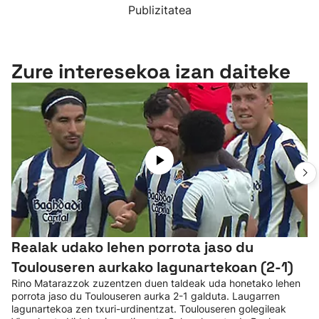
Publizitatea
Zure interesekoa izan daiteke
Realak udako lehen porrota jaso du
Toulouseren aurkako lagunartekoan (2-1)
Rino Matarazzok zuzentzen duen taldeak uda honetako lehen
porrota jaso du Toulouseren aurka 2-1 galduta. Laugarren
lagunartekoa zen txuri-urdinentzat. Toulouseren golegileak