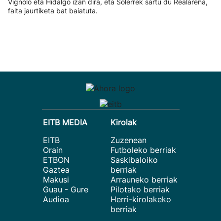
Vignolo eta Hidalgo izan dira, eta Solerrek sartu du Realarena,
falta jaurtiketa bat baiatuta.
EITB MEDIA
Kirolak
EITB
Zuzenean
Orain
Futboleko berriak
ETBON
Saskibaloiko
Gaztea
berriak
Makusi
Arrauneko berriak
Guau - Gure
Pilotako berriak
Audioa
Herri-kirolakeko
berriak