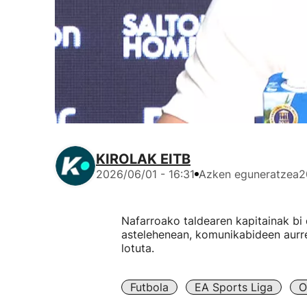
KIROLAK EITB
2026/06/01 - 16:31
Azken eguneratzea
2
Nafarroako taldearen kapitainak bi 
astelehenean, komunikabideen aurre
lotuta.
Futbola
EA Sports Liga
O