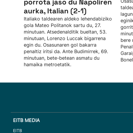
porrota jaso du Napoliren
Osasu
talde
aurka, Italian (2-1)
lagun
Italiako taldearen aldeko lehendabiziko
egini
gola Mateo Politanok sartu du, 27.
gorri
minutuan. Atsedenalditik bueltan, 53.
minut
minutuan, Lorenzo Luccak bigarrena
bere 
egin du. Osasunaren gol bakarra
Penal
penaltiz iritsi da. Ante Budimirrek, 69.
Garai
minutuan, bete-betean asmatu du
Bonel
hamaika metroetatik.
EITB MEDIA
EITB