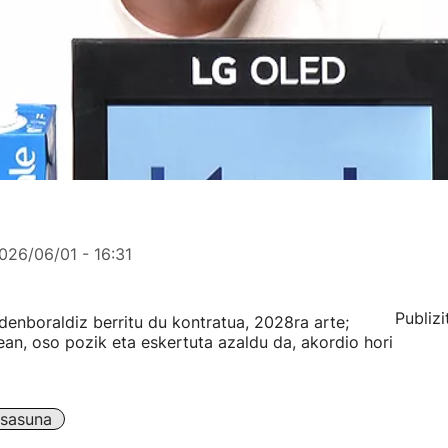
026/06/01 - 16:31
Publizi
denboraldiz berritu du kontratua, 2028ra arte;
an, oso pozik eta eskertuta azaldu da, akordio hori
sasuna