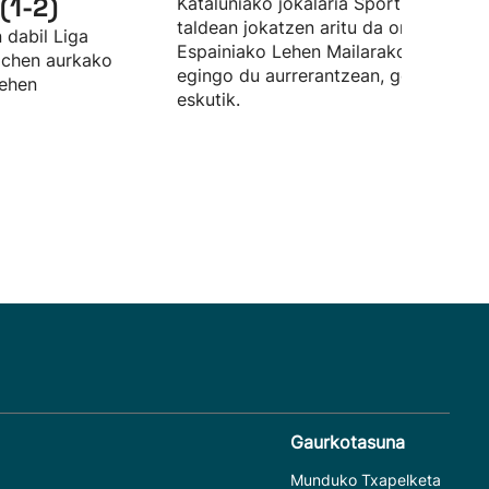
(1-2)
Kataluniako jokalaria Sporting Gijon
taldean jokatzen aritu da orain arte, 
 dabil Liga
Espainiako Lehen Mailarako aldaketa
wichen aurkako
egingo du aurrerantzean, gorritxoen
lehen
eskutik.
Gaurkotasuna
Munduko Txapelketa