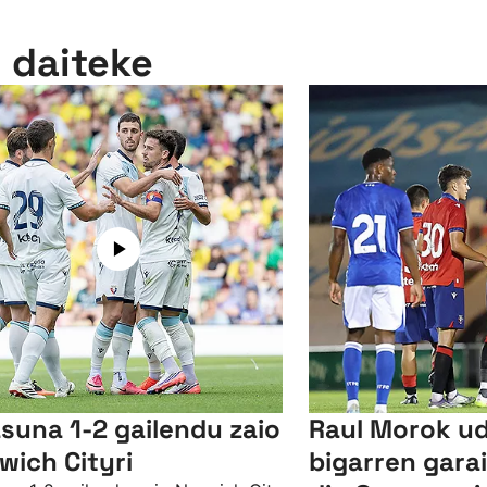
n daiteke
suna 1-2 gailendu zaio
Raul Morok u
wich Cityri
bigarren gar