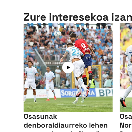
Zure interesekoa iza
Osasunak
Osa
denboraldiaurreko lehen
Nor