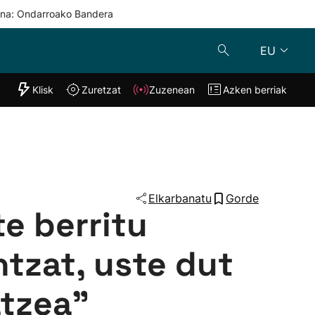
una: Ondarroako Bandera
EU
"Helmuga"
Klisk
Zuretzat
Zuzenean
Azken berriak
Klisk
Zuzenean
o
Zuretzat
Azken berria
Elkarbanatu
Gorde
te berritu
tzat, uste dut
atzea”