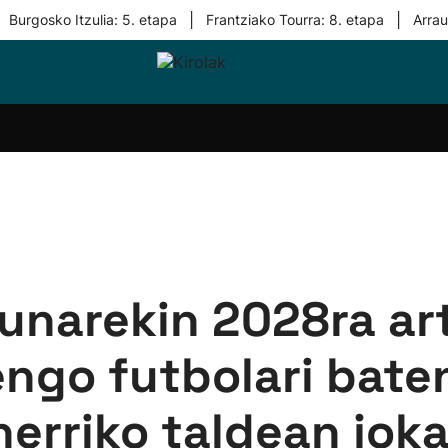
|
|
Burgosko Itzulia: 5. etapa
Frantziako Tourra: 8. etapa
Arra
i-
Eskubaloia
Kirolak
Atletismoa
Mendi-
Kirol
lak
360
lasterketak
gehiag
Taldeak
olaritza
Lehiaketak
Zuzenean
i-
Kirol-
tzea
bideoak
l Herri
tira
sunarekin 2028ra ar
go futbolari baten
herriko taldean jok