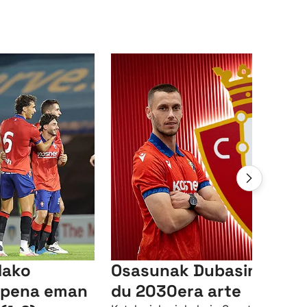
dako
Osasunak Dubasin fitxa
aipena eman
du 2030era arte