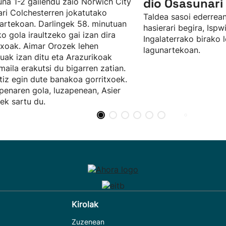
dio Osasunari 
na 1-2 gailendu zaio Norwich City
ari Colchesterren jokatutako
Taldea sasoi ederrean
artekoan. Darlingek 58. minutuan
hasierari begira, Isp
ko gola iraultzeko gai izan dira
Ingalaterrako birako 
txoak. Aimar Orozek lehen
lagunartekoan.
uak izan ditu eta Arazurikoak
maila erakutsi du bigarren zatian.
tiz egin dute banakoa gorritxoek.
penaren gola, luzapenean, Asier
ek sartu du.
Kirolak
Zuzenean