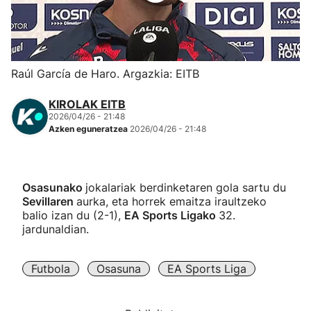
Herri-kirolak
Eskubaloia
Raúl García de Haro. Argazkia: EITB
Kirolak 360
KIROLAK EITB
2026/04/26 - 21:48
Azken eguneratzea
2026/04/26 - 21:48
Atletismoa
Mendi-lasterketak
Osasunako
jokalariak berdinketaren gola sartu du
Sevillaren
aurka, eta horrek emaitza iraultzeko
Kirol gehiago
balio izan du (2-1),
EA Sports Ligako
32.
jardunaldian.
"Helmuga"
Futbola
Osasuna
EA Sports Liga