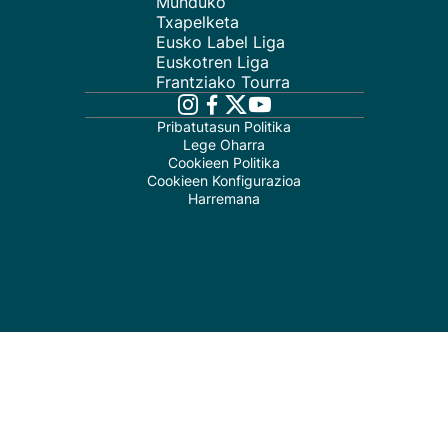
Munduko
Txapelketa
Eusko Label Liga
Euskotren Liga
Frantziako Tourra
Pribatutasun Politika
Lege Oharra
Cookieen Politika
Cookieen Konfigurazioa
Harremana