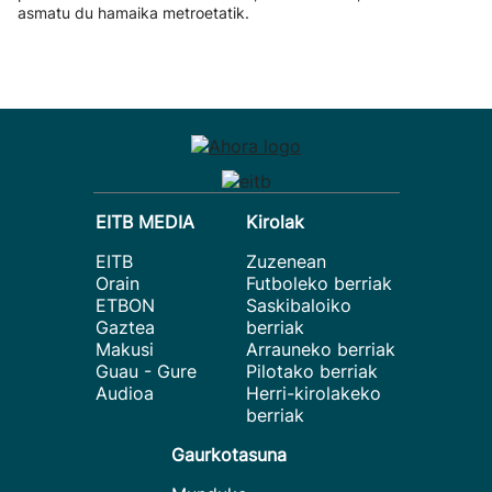
asmatu du hamaika metroetatik.
EITB MEDIA
Kirolak
EITB
Zuzenean
Orain
Futboleko berriak
ETBON
Saskibaloiko
Gaztea
berriak
Makusi
Arrauneko berriak
Guau - Gure
Pilotako berriak
Audioa
Herri-kirolakeko
berriak
Gaurkotasuna