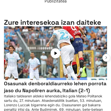
Publizitatea
Zure interesekoa izan daiteke
Osasunak denboraldiaurreko lehen porrota
jaso du Napoliren aurka, Italian (2-1)
Italiako taldearen aldeko lehendabiziko gola Mateo Politanok
sartu du, 27. minutuan. Atsedenalditik bueltan, 53. minutuan,
Lorenzo Luccak bigarrena egin du. Osasunaren gol bakarra
penaltiz iritsi da. Ante Budimirrek, 69. minutuan, bete-betean