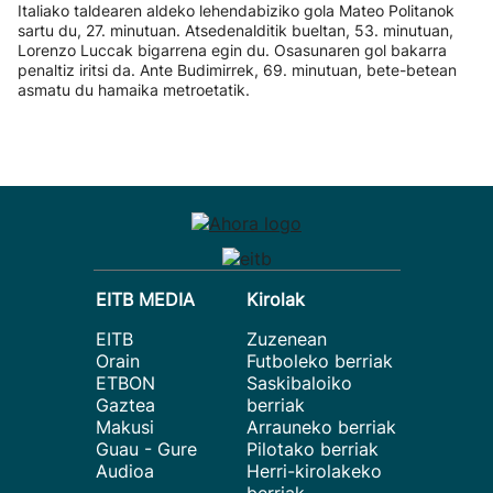
Italiako taldearen aldeko lehendabiziko gola Mateo Politanok
sartu du, 27. minutuan. Atsedenalditik bueltan, 53. minutuan,
Lorenzo Luccak bigarrena egin du. Osasunaren gol bakarra
penaltiz iritsi da. Ante Budimirrek, 69. minutuan, bete-betean
asmatu du hamaika metroetatik.
EITB MEDIA
Kirolak
EITB
Zuzenean
Orain
Futboleko berriak
ETBON
Saskibaloiko
Gaztea
berriak
Makusi
Arrauneko berriak
Guau - Gure
Pilotako berriak
Audioa
Herri-kirolakeko