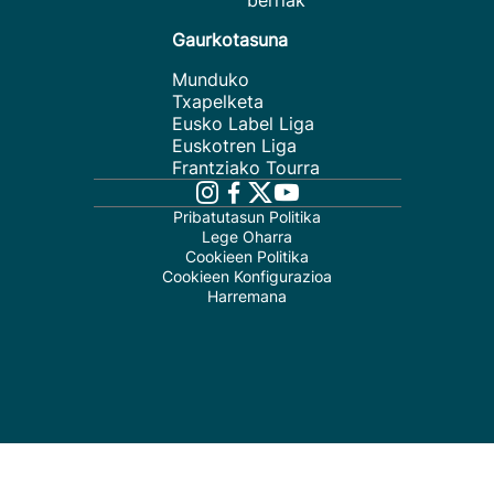
berriak
Gaurkotasuna
Munduko
Txapelketa
Eusko Label Liga
Euskotren Liga
Frantziako Tourra
Pribatutasun Politika
Lege Oharra
Cookieen Politika
Cookieen Konfigurazioa
Harremana