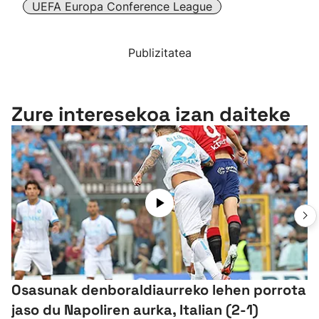
UEFA Europa Conference League
Publizitatea
Zure interesekoa izan daiteke
Osasunak denboraldiaurreko lehen porrota
jaso du Napoliren aurka, Italian (2-1)