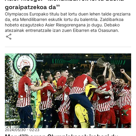
goraipatzekoa da''
Olympiacos Europako titulu bat lortu duen lehen talde greziarra
da, eta Mendilibarren eskutik lortu du balentria. Zaldibarkoa
hobeto ezagutzeko Asier Riesgorengana jo dugu. Debako
atezainak entrenatzaile izan zuen Eibarren eta Osasunan.
2024/05/30 - 02:23