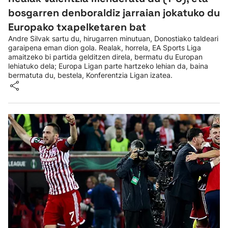
bosgarren denboraldiz jarraian jokatuko du
Europako txapelketaren bat
Andre Silvak sartu du, hirugarren minutuan, Donostiako taldeari
garaipena eman dion gola. Realak, horrela, EA Sports Liga
amaitzeko bi partida gelditzen direla, bermatu du Europan
lehiatuko dela; Europa Ligan parte hartzeko lehian da, baina
bermatuta du, bestela, Konferentzia Ligan izatea.