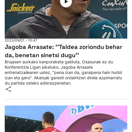
2023/09/01 - 10:47
Jagoba Arrasate: ''Taldea zoriondu behar
da, benetan sinetsi dugu''
Brujasen aurkako kanporaketa galduta, Osasunak ez du
Konferentzia Ligan jokatuko. Jagoba Arrasate
entrenatzailearen ustez, "pena izan da, garaipena hain hurbil
izan eta gero". Akatsak garesti ordaintzen direla azpimarratu
du partida osteko adierazpenetan.