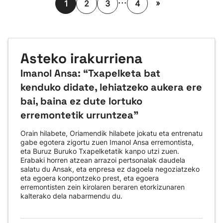
...
»
1
2
3
4
Asteko irakurriena
Imanol Ansa: “Txapelketa bat
kenduko didate, lehiatzeko aukera ere
bai, baina ez dute lortuko
erremontetik urruntzea"
Orain hilabete, Oriamendik hilabete jokatu eta entrenatu
gabe egotera zigortu zuen Imanol Ansa erremontista,
eta Buruz Buruko Txapelketatik kanpo utzi zuen.
Erabaki horren atzean arrazoi pertsonalak daudela
salatu du Ansak, eta enpresa ez dagoela negoziatzeko
eta egoera konpontzeko prest, eta egoera
erremontisten zein kirolaren beraren etorkizunaren
kalterako dela nabarmendu du.