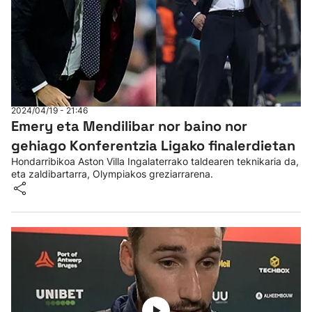
2024/04/19 - 21:46
Emery eta Mendilibar nor baino nor
gehiago Konferentzia Ligako finalerdietan
Hondarribikoa Aston Villa Ingalaterrako taldearen teknikaria da,
eta zaldibartarra, Olympiakos greziarrarena.