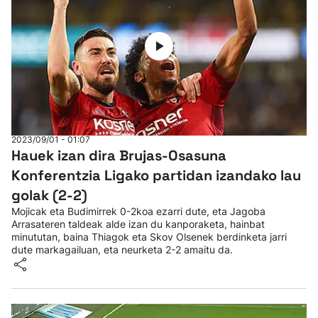
2023/09/01 - 01:07
Hauek izan dira Brujas-Osasuna
Konferentzia Ligako partidan izandako lau
golak (2-2)
Mojicak eta Budimirrek 0-2koa ezarri dute, eta Jagoba
Arrasateren taldeak alde izan du kanporaketa, hainbat
minututan, baina Thiagok eta Skov Olsenek berdinketa jarri
dute markagailuan, eta neurketa 2-2 amaitu da.