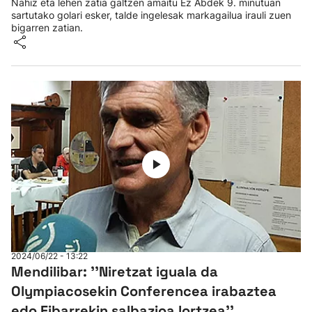
Nahiz eta lehen zatia galtzen amaitu Ez Abdek 9. minutuan
sartutako golari esker, talde ingelesak markagailua irauli zuen
bigarren zatian.
2024/06/22 - 13:22
Mendilibar: ''Niretzat iguala da
Olympiacosekin Conferencea irabaztea
edo Eibarrekin salbazioa lortzea''