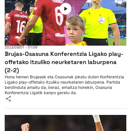
2023/09/01 - 01:09
Brujas-Osasuna Konferentzia Ligako play-
offetako itzuliko neurketaren laburpena
(2-2)
Hona hemen Brujasek eta Osasunak jokatu duten Konferentzia
Ligako play-offetako itzuliko neurketaren laburpena. Partida
berdinduta amaitu da, beraz, emaitza honekin, Osasuna
Konferentzia Ligatik kanpo geratu da.