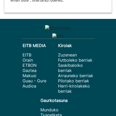
eman dute", ohartarazi duenez.
EITB MEDIA
Kirolak
EITB
Zuzenean
Orain
Futboleko berriak
ETBON
Saskibaloiko
Gaztea
berriak
Makusi
Arrauneko berriak
Guau - Gure
Pilotako berriak
Audioa
Herri-kirolakeko
berriak
Gaurkotasuna
Munduko
Txapelketa