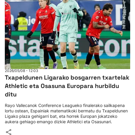
2026/05/08 - 12:03
Txapeldunen Ligarako bosgarren txartelak
Athletic eta Osasuna Europara hurbildu
ditu
Rayo Vallecanok Conference Leagueko finalerako sailkapena
lortu ostean, Espainiak matematikoki bermatu du Txapeldunen
Ligako plaza gehigarri bat, eta horrek Europan jokatzeko
aukera gehiago emango dizkie Athletici eta Osasunari.