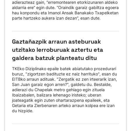
adierazteaz gain, “erremontearen etorkizunaren aldeko
aldarria ere” egin dute. “Oraindik garaiz gabiltza egoera
hau konpondu eta Imanol Ansak Banakako Txapelketan
parte hartzeko aukera izan dezan”, esan dute.
Gaztañazpik arraun asteburuak
utzitako lerroburuak aztertu eta
galdera batzuk planteatu ditu
TKEko Diziplinako epaile batek abiatutako prozedurari
buruz, "zigortzen badituzte ez naiz harrituko", esan du
EITBko arraun adituak. "Zergatik ez zen irteerarik izan,
San Juan garaiz egon arren?", galdetu du. Bestalde,
adierazi du Chapelak metro gehiago egin zituela
Ibaizabalen, balizara lehenago iristeko; uberan
joateagatik egin zuten ohartarazpena epaileek, eta
Getaria eta Zierbenaren arteko arraun kolpea ere izan
du hizpide.