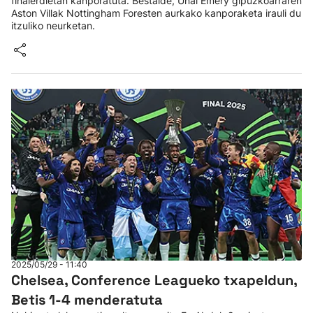
finalerdietan kanporatuta. Bestalde, Unai Emery gipuzkoarraren
Aston Villak Nottingham Foresten aurkako kanporaketa irauli du
itzuliko neurketan.
2025/05/29 - 11:40
Chelsea, Conference Leagueko txapeldun,
Betis 1-4 menderatuta