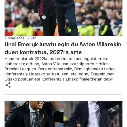
2024/04/23 - 23:16
Unai Emeryk luzatu egin du Aston Villarekin
duen kontratua, 2027ra arte
Hondarribiarrak 2022ko urrian sinatu zuen Ingalaterrako
klubarekin; orduan, Aston Villa hamazazpigarren zebilen
Premier Leaguen. Bera entrenatzaile, Birminghameko taldea
Konferentzia Ligarako sailkatu zen, eta, egun, Txapeldunen
Ligako postuan eta Konferentzia Ligako finalerdietan dabil.