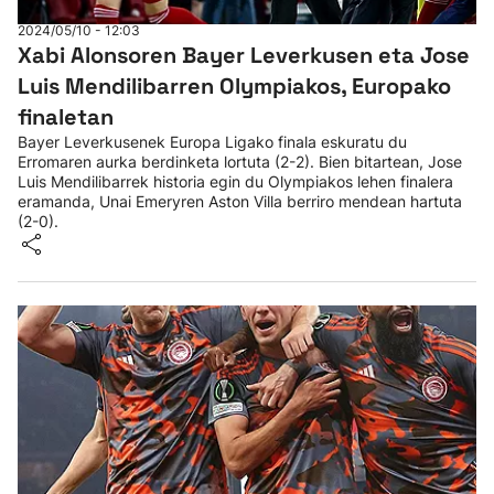
2024/05/10 - 12:03
Xabi Alonsoren Bayer Leverkusen eta Jose
Luis Mendilibarren Olympiakos, Europako
finaletan
Bayer Leverkusenek Europa Ligako finala eskuratu du
Erromaren aurka berdinketa lortuta (2-2). Bien bitartean, Jose
Luis Mendilibarrek historia egin du Olympiakos lehen finalera
eramanda, Unai Emeryren Aston Villa berriro mendean hartuta
(2-0).