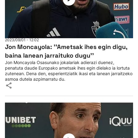
2023/09/01 - 12:02
Jon Moncayola: ''Ametsak ihes egin digu,
baina lanean jarraituko dugu''
Jon Moncayola Osasunako jokalariak adierazi duenez,
penatuta daude Europako ametsak ihes egin dielako ia lortuta
zutenean. Dena den, esperientziatik ikasi eta lanean jarraitzeko
asmoa dutela azpimarratu du.