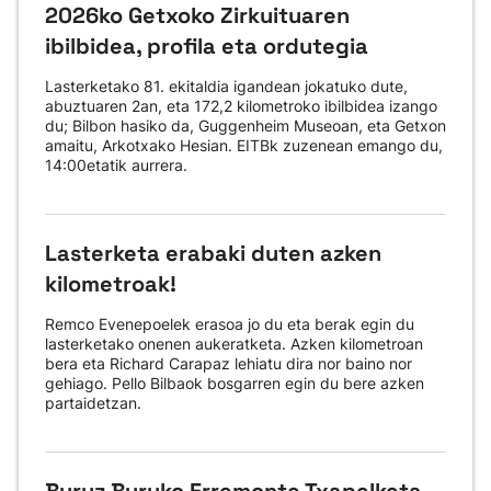
2026ko Getxoko Zirkuituaren
ibilbidea, profila eta ordutegia
Lasterketako 81. ekitaldia igandean jokatuko dute,
abuztuaren 2an, eta 172,2 kilometroko ibilbidea izango
du; Bilbon hasiko da, Guggenheim Museoan, eta Getxon
amaitu, Arkotxako Hesian. EITBk zuzenean emango du,
14:00etatik aurrera.
Lasterketa erabaki duten azken
kilometroak!
Remco Evenepoelek erasoa jo du eta berak egin du
lasterketako onenen aukeratketa. Azken kilometroan
bera eta Richard Carapaz lehiatu dira nor baino nor
gehiago. Pello Bilbaok bosgarren egin du bere azken
partaidetzan.