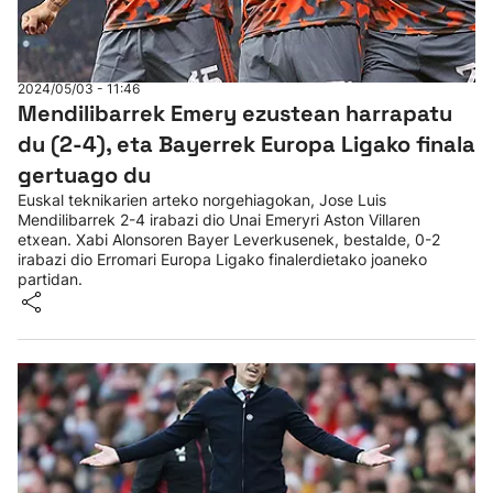
2024/05/03 - 11:46
Mendilibarrek Emery ezustean harrapatu
du (2-4), eta Bayerrek Europa Ligako finala
gertuago du
Euskal teknikarien arteko norgehiagokan, Jose Luis
Mendilibarrek 2-4 irabazi dio Unai Emeryri Aston Villaren
etxean. Xabi Alonsoren Bayer Leverkusenek, bestalde, 0-2
irabazi dio Erromari Europa Ligako finalerdietako joaneko
partidan.