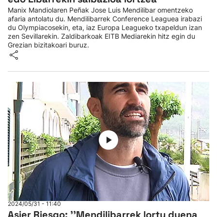
Manix Mandiolaren Peñak Jose Luis Mendilibar omentzeko
afaria antolatu du. Mendilibarrek Conference Leaguea irabazi
du Olympiacosekin, eta, iaz Europa Leagueko txapeldun izan
zen Sevillarekin. Zaldibarkoak EITB Mediarekin hitz egin du
Grezian bizitakoari buruz.
2024/05/31 - 11:40
Asier Riesgo: ''Mendilibarrek lortu duena