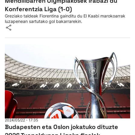
Mendilibarren Olympiakosek irabazi du
Konferentzia Liga (1-0)
Greziako taldeak Fiorentina gainditu du El Kaabi marokoarrak
luzapenean sartutako gol bakarrarekin.
2024/05/22 - 17:35
Budapesten eta Oslon jokatuko dituzte