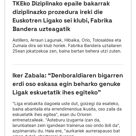
TKEko Diziplinako epaile bakarrak
diziplinazko prozedura ireki die
Euskotren Ligako sei klubi, Fabrika
Bandera uzteagatik
Astillero, Arraun Lagunak, Hibaika, Orio, Tolosaldea eta
Zumaia dira sei klub horiek. Fabrika Bandera uztailaren
25ean jokatzekoa zen, baina bertan behera utzi zuten.
Iker Zabala: “Denboraldiaren bigarren
erdi oso eskasa egin beharko genuke
Ligak eskuetatik ihes egiteko"
"Liga erabakita dagoela uste dut, goizegi da esateko,
baina abantaila eta errendimendua ikusita, oso zaila da
eskuetatik ihes egitea", esan du Orioren
entrenatzaileak. "Asteburu izugarria izan da,
larunbatean zein igandean trainerua oso ondo ibili da",
azpimarratu du. Hala ere, "aurkariek aurrerapauso bat