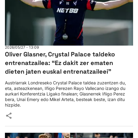
2026/05/27 - 13:09
Oliver Glasner, Crystal Palace taldeko
entrenatzailea: “Ez dakit zer ematen
dieten jaten euskal entrenatzaileei”
Austriarrak Londreseko Crystal Palace taldea zuzentzen du,
eta, asteazkenean, Iñigo Perezen Rayo Vallecano izango du
aurkari Konferentzia Ligako finalean; Glasnerrek Iñigo Perez
bera, Unai Emery edo Mikel Arteta, besteak beste, izan ditu
hizpide.