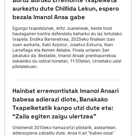
Buruz Buruko Erremonte Txapelketa
aurkeztu dute Chillida Lekun, espero
bezala Imanol Ansa gabe
Egungo txapeldunak, Aritz Juaneneak, beste bost
hautagairen kontra defendatu beharko du iaz lortutako
txapela: Endika Barrenetxea, 2025eko finalean izan
zuen aurkaria, Xabi Azpiroz, Josetxo Ezkurra, Iban
Larrañaga eta Kemen Aldabe. Finala urriaren 3an
jokatuko da. Bestalde, Imanol Ansak prentsaurrekoa
eskainiko du ostiral honetan, 11:00etan, Urnietako udal
pilotalekuan.
Hainbat erremontistak Imanol Ansari
babesa adierazi diote, Banakako
Txapelketatik kanpo utzi dute eta:
“Zaila egiten zaigu ulertzea”
Oriamendi 2010eko hamazortzi pilotarik, asteartean,
adierazpena zabaldu dute. Ansa II.ari “babes osoa”