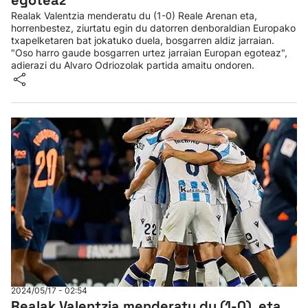
egoteaz''
Realak Valentzia menderatu du (1-0) Reale Arenan eta,
horrenbestez, ziurtatu egin du datorren denboraldian Europako
txapelketaren bat jokatuko duela, bosgarren aldiz jarraian.
"Oso harro gaude bosgarren urtez jarraian Europan egoteaz",
adierazi du Alvaro Odriozolak partida amaitu ondoren.
2024/05/17 - 02:54
Realak Valentzia menderatu du (1-0), eta