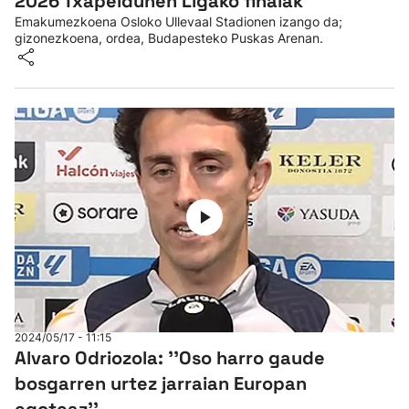
2026 Txapeldunen Ligako finalak
Emakumezkoena Osloko Ullevaal Stadionen izango da;
gizonezkoena, ordea, Budapesteko Puskas Arenan.
2024/05/17 - 11:15
Alvaro Odriozola: ''Oso harro gaude
bosgarren urtez jarraian Europan