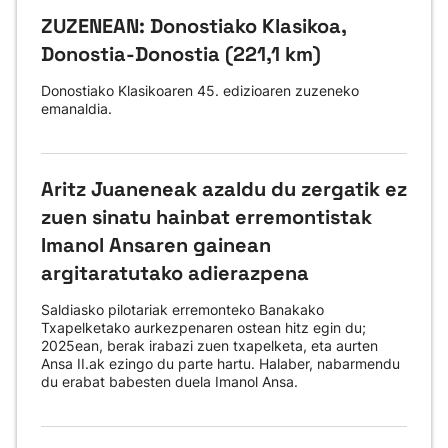
ZUZENEAN: Donostiako Klasikoa,
Donostia-Donostia (221,1 km)
Donostiako Klasikoaren 45. edizioaren zuzeneko
emanaldia.
Aritz Juaneneak azaldu du zergatik ez
zuen sinatu hainbat erremontistak
Imanol Ansaren gainean
argitaratutako adierazpena
Saldiasko pilotariak erremonteko Banakako
Txapelketako aurkezpenaren ostean hitz egin du;
2025ean, berak irabazi zuen txapelketa, eta aurten
Ansa II.ak ezingo du parte hartu. Halaber, nabarmendu
du erabat babesten duela Imanol Ansa.