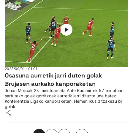
2023/09/01 - 01:01
Osasuna aurretik jarri duten golak
Brujasen aurkako kanporaketan
Johan Mojicak 27. minutuan eta Ante Budimirrek 57. minutuan
sartutako golek gorritxoak aurretik jarri dituzte une batez
Konferentzia Ligako kanporaketan. Hemen ikus ditzakezu bi
golak.