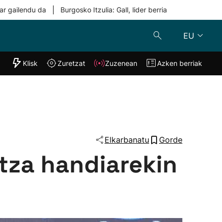
|
ar gailendu da
Burgosko Itzulia: Gall, lider berria
EU
"Helmuga"
Klisk
Zuretzat
Zuzenean
Azken berriak
Klisk
Zuzenean
o
Zuretzat
Azken berria
Elkarbanatu
Gorde
ntza handiarekin