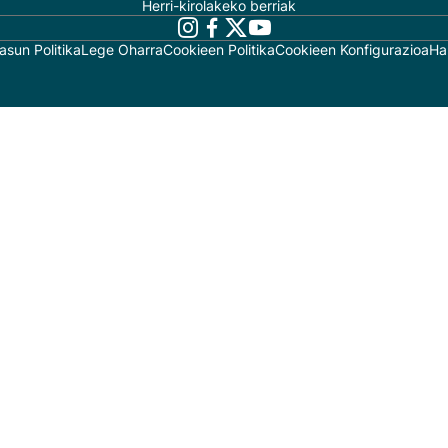
Herri-kirolakeko berriak
asun Politika
Lege Oharra
Cookieen Politika
Cookieen Konfigurazioa
Ha