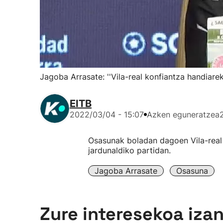
Jagoba Arrasate: ''Vila-real konfiantza handiarek
EITB
2022/03/04 - 15:07
Azken eguneratzea
Osasunak boladan dagoen Vila-real 
jardunaldiko partidan.
Jagoba Arrasate
Osasuna
Zure interesekoa iza