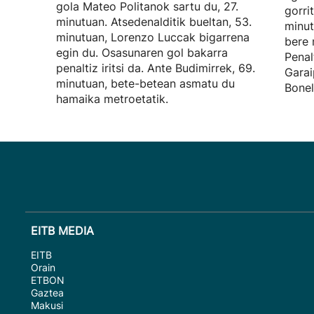
gola Mateo Politanok sartu du, 27.
gorri
minutuan. Atsedenalditik bueltan, 53.
minut
minutuan, Lorenzo Luccak bigarrena
bere 
egin du. Osasunaren gol bakarra
Penal
penaltiz iritsi da. Ante Budimirrek, 69.
Garai
minutuan, bete-betean asmatu du
Bonel
hamaika metroetatik.
EITB MEDIA
EITB
Orain
ETBON
Gaztea
Makusi