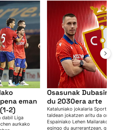
dako
Osasunak Dubasin fitxa
aipena eman
du 2030era arte
(1-2)
Kataluniako jokalaria Sporting Gijon
taldean jokatzen aritu da orain arte, 
 dabil Liga
Espainiako Lehen Mailarako aldaketa
wichen aurkako
egingo du aurrerantzean, gorritxoen