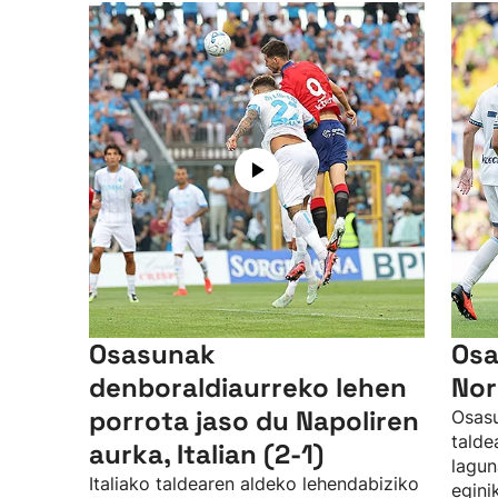
Osasunak
Osa
denboraldiaurreko lehen
Nor
porrota jaso du Napoliren
Osasu
talde
aurka, Italian (2-1)
lagun
Italiako taldearen aldeko lehendabiziko
egini