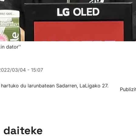
in dator''
2022/03/04 - 15:07
hartuko du larunbatean Sadarren, LaLigako 27.
Publizi
n daiteke