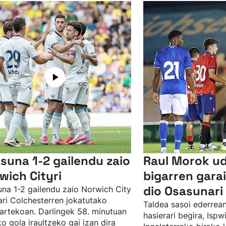
suna 1-2 gailendu zaio
Raul Morok u
wich Cityri
bigarren gar
dio Osasunari 
na 1-2 gailendu zaio Norwich City
ari Colchesterren jokatutako
Taldea sasoi ederrean
artekoan. Darlingek 58. minutuan
hasierari begira, Isp
ko gola iraultzeko gai izan dira