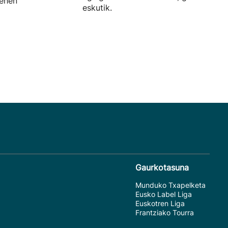
lehen
eskutik.
Gaurkotasuna
Munduko Txapelketa
Eusko Label Liga
Euskotren Liga
Frantziako Tourra