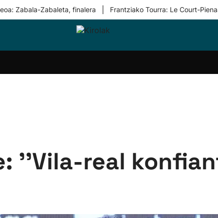
|
eoa: Zabala-Zabaleta, finalera
Frantziako Tourra: Le Court-Piena
i-
Eskubaloia
Kirolak
Atletismoa
Mendi-
Kirol
lak
360
lasterketak
gehiag
Taldeak
olaritza
Lehiaketak
Zuzenean
i-
Kirol-
tzea
bideoak
l Herri
tira
: ''Vila-real konfia