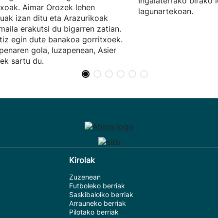
Ingalaterrako birako 
txoak. Aimar Orozek lehen
lagunartekoan.
uak izan ditu eta Arazurikoak
maila erakutsi du bigarren zatian.
tiz egin dute banakoa gorritxoek.
penaren gola, luzapenean, Asier
ek sartu du.
Kirolak
Zuzenean
Futboleko berriak
Saskibaloiko berriak
Arrauneko berriak
Pilotako berriak