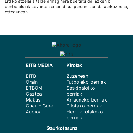
Erdiko atzelaria talde armaginera bueltatu da; azken bi
denboraldiak Levanten eman ditu. Ipuruan izan da aurkezpena,
ostegunean.
EITB MEDIA
Kirolak
EITB
Zuzenean
Orain
Futboleko berriak
ETBON
Saskibaloiko
Gaztea
berriak
Makusi
Arrauneko berriak
Guau - Gure
Pilotako berriak
Audioa
Herri-kirolakeko
berriak
Gaurkotasuna