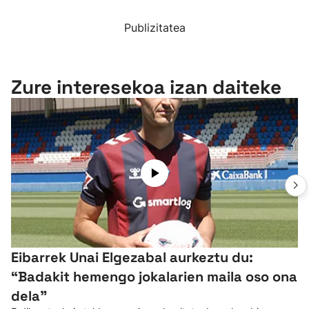
Publizitatea
Zure interesekoa izan daiteke
Eibarrek Unai Elgezabal aurkeztu du:
“Badakit hemengo jokalarien maila oso ona
dela”