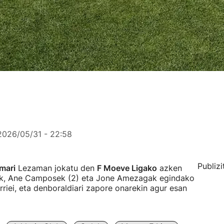
2026/05/31 - 22:58
Publizi
amari
Lezaman jokatu den
F Moeve Ligako
azken
tek, Ane Camposek (2) eta Jone Amezagak egindako
riei, eta denboraldiari zapore onarekin agur esan