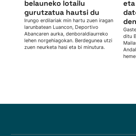
belauneko lotailu
eta
gurutzatua hautsi du
dat
den
Irungo erdilariak min hartu zuen iragan
larunbatean Luancon, Deportivo
Gaste
Abancaren aurka, denboraldiaurreko
ditu 
lehen norgehiagokan. Berdegunea utzi
Maila
zuen neurketa hasi eta bi minutura.
Andal
hemen