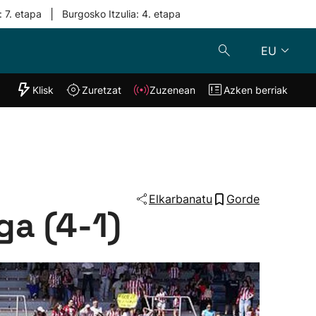
|
: 7. etapa
Burgosko Itzulia: 4. etapa
EU
"Helmuga"
Klisk
Zuretzat
Zuzenean
Azken berriak
Klisk
Zuzenean
o
Zuretzat
Azken berria
Elkarbanatu
Gorde
ga (4-1)