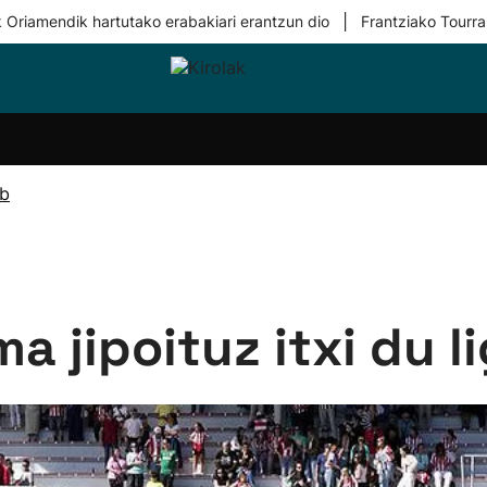
|
 Oriamendik hartutako erabakiari erantzun dio
Frantziako Tourra
i-
Eskubaloia
Kirolak
Atletismoa
Mendi-
Kirol
lak
360
lasterketak
gehiag
Taldeak
olaritza
Lehiaketak
Zuzenean
ub
i-
Kirol-
tzea
bideoak
l Herri
tira
a jipoituz itxi du li