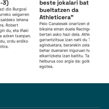
-3)
beste jokalari bat
bueltatzen da
azi dio Burgosi
urreko seigarren
Athleticera”
tsaldeko lehena
Peio Canalesek onartzen du urte
ira. Robert
bikaina eman duela Racingen utzita, e
in du, eta Iñaki
bertan asko hazi dela. Athleticen
na azken txanpan.
garrantzitsua izan nahi du Terzicen
du, ordu erdiko
aginduetara, berarekin zelaian egin
tira.
behar duenaren inguruan hainbat
elkarrizketa izan baititu. Taldearen
helburua oso argia da: goiko postuet
egotea.