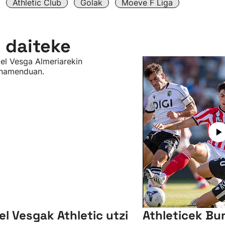
Athletic Club
Golak
Moeve F Liga
n daiteke
el Vesgak Athletic utzi
Athleticek Bu