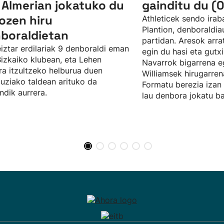
 Almerian jokatuko du
gainditu du (0
ozen hiru
Athleticek sendo irab
Plantion, denboraldia
boraldietan
partidan. Aresok arra
iztar erdilariak 9 denboraldi eman
egin du hasi eta gutx
Bizkaiko klubean, eta Lehen
Navarrok bigarrena eg
ra itzultzeko helburua duen
Williamsek hirugarre
uziako taldean arituko da
Formatu berezia izan 
dik aurrera.
lau denbora jokatu bai