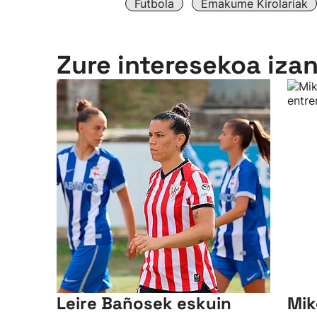
Futbola
Emakume Kirolariak
Zure interesekoa iza
Leire Bañosek eskuin
Mik