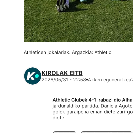
Athleticen jokalariak. Argazkia: Athletic
KIROLAK EITB
2026/05/31 - 22:58
Azken eguneratzea
Athletic Clubek 4-1 irabazi dio Alh
jardunaldiko partida. Daniela Ago
golek garaipena eman diete zuri-gor
diote.