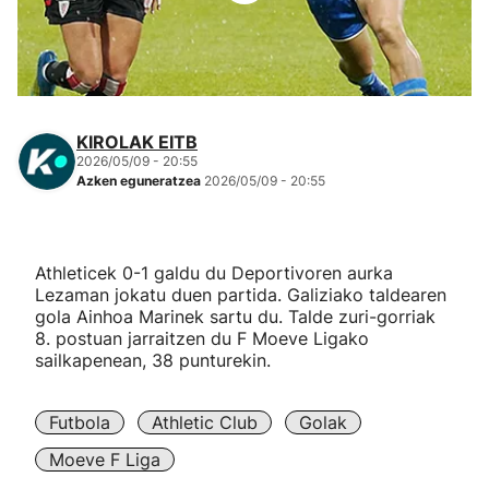
Herri-kirolak
Eskubaloia
KIROLAK EITB
Kirolak 360
2026/05/09 - 20:55
Azken eguneratzea
2026/05/09 - 20:55
Atletismoa
Athleticek 0-1 galdu du Deportivoren aurka
Mendi-lasterketak
Lezaman jokatu duen partida. Galiziako taldearen
gola Ainhoa Marinek sartu du. Talde zuri-gorriak
Kirol gehiago
8. postuan jarraitzen du F Moeve Ligako
sailkapenean, 38 punturekin.
"Helmuga"
Futbola
Athletic Club
Golak
Moeve F Liga