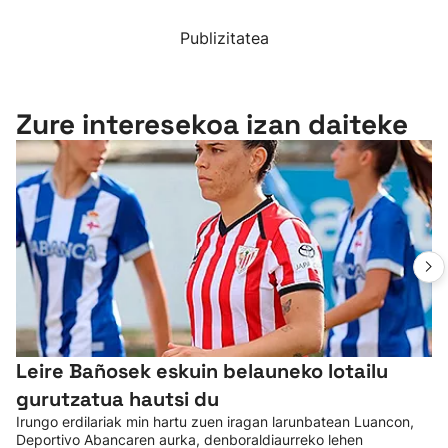
Publizitatea
Zure interesekoa izan daiteke
Leire Bañosek eskuin belauneko lotailu
gurutzatua hautsi du
Irungo erdilariak min hartu zuen iragan larunbatean Luancon,
Deportivo Abancaren aurka, denboraldiaurreko lehen