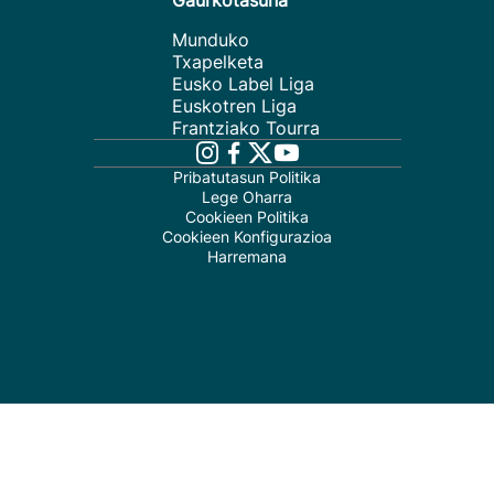
Gaurkotasuna
Munduko
Txapelketa
Eusko Label Liga
Euskotren Liga
Frantziako Tourra
Pribatutasun Politika
Lege Oharra
Cookieen Politika
Cookieen Konfigurazioa
Harremana