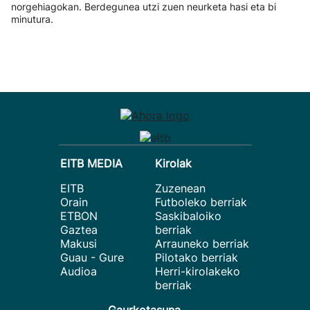
norgehiagokan. Berdegunea utzi zuen neurketa hasi eta bi
minutura.
EITB MEDIA
Kirolak
EITB
Zuzenean
Orain
Futboleko berriak
ETBON
Saskibaloiko
Gaztea
berriak
Makusi
Arrauneko berriak
Guau - Gure
Pilotako berriak
Audioa
Herri-kirolakeko
berriak