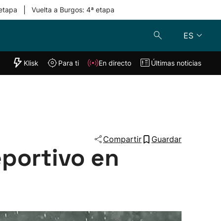
|
 etapa
Vuelta a Burgos: 4ª etapa
ES
"Helmuga"
Klisk
Para ti
En directo
Últimas noticias
Klisk
En directo
s
Para ti
Lo último
Compartir
Guardar
eportivo en