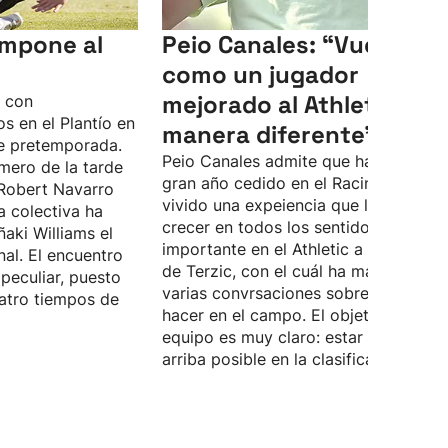
 impone al
Peio Canales: “Vuelvo
como un jugador
mejorado al Athletic, de
o con
s en el Plantío en
manera diferente”
e pretemporada.
Peio Canales admite que ha pasado 
mero de la tarde
gran año cedido en el Racing, donde 
Robert Navarro
vivido una expeiencia que le ha hech
a colectiva ha
crecer en todos los sentidos. Quiere 
ñaki Williams el
importante en el Athletic a las órdene
nal. El encuentro
de Terzic, con el cuál ha mantenido
peculiar, puesto
varias convrsaciones sobre lo que d
atro tiempos de
hacer en el campo. El objetivo del
equipo es muy claro: estar lo más
arriba posible en la clasificación.