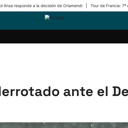
|
ol Ansa responde a la decisión de Oriamendi
Tour de Francia: 7ª
ri-
Balonmano
Kirolak
Atletismo
Carreras
Más
olak
360
de
deporte
Equipos
montaña
kolaritza
Competiciones
En
ri-
directo
otzea
Vídeos
ol Herri
por
atira
deporte
derrotado ante el D