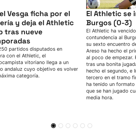
el Vesga ficha por el
El Athletic se
ería y deja el Athletic
Burgos (0-3)
b tras nueve
El Athletic ha vencid
contundencia al Burgo
mporadas
su sexto encuentro d
50 partidos disputados en
Areso ha hecho el pri
ra con el Athletic, el
al poco de empezar. 
ocampista vitoriano llega a un
tras una bonita jugad
o andaluz cuyo objetivo es volver
hecho el segundo, e I
máxima categoría.
tercero en el tramo fi
ha tenido un formato 
que se han jugado cu
media hora.