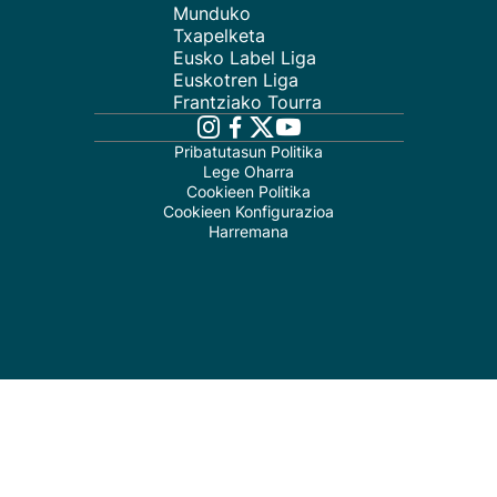
Munduko
Txapelketa
Eusko Label Liga
Euskotren Liga
Frantziako Tourra
Pribatutasun Politika
Lege Oharra
Cookieen Politika
Cookieen Konfigurazioa
Harremana