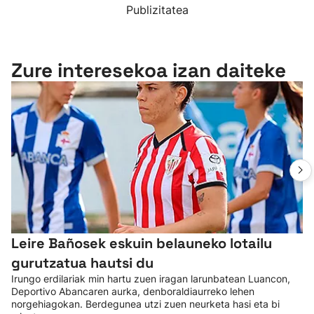
Publizitatea
Zure interesekoa izan daiteke
Leire Bañosek eskuin belauneko lotailu
gurutzatua hautsi du
Irungo erdilariak min hartu zuen iragan larunbatean Luancon,
Deportivo Abancaren aurka, denboraldiaurreko lehen
norgehiagokan. Berdegunea utzi zuen neurketa hasi eta bi