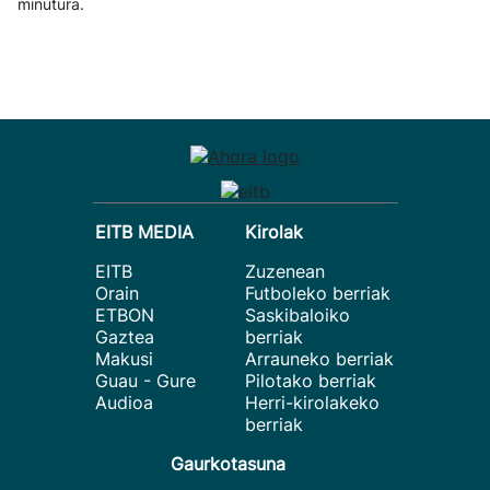
minutura.
EITB MEDIA
Kirolak
EITB
Zuzenean
Orain
Futboleko berriak
ETBON
Saskibaloiko
Gaztea
berriak
Makusi
Arrauneko berriak
Guau - Gure
Pilotako berriak
Audioa
Herri-kirolakeko
berriak
Gaurkotasuna