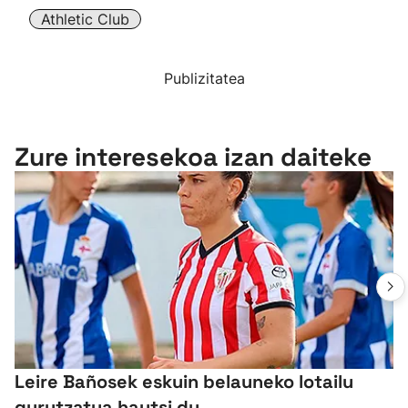
Athletic Club
Publizitatea
Zure interesekoa izan daiteke
Leire Bañosek eskuin belauneko lotailu
gurutzatua hautsi du