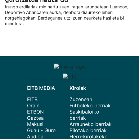
Irungo erdilariak min hartu zuen iragan larunbatean Luancon,
Deportivo Abancaren aurka, denboraldiaurreko lehen
norgehiagokan. Berdegunea utzi zuen neurketa hasi eta bi
minutura.
EITB MEDIA
Kirolak
EITB
Zuzenean
Orain
Futboleko berriak
ETBON
Saskibaloiko
Gaztea
berriak
Makusi
Arrauneko berriak
Guau - Gure
Pilotako berriak
Audioa
Herri-kirolakeko