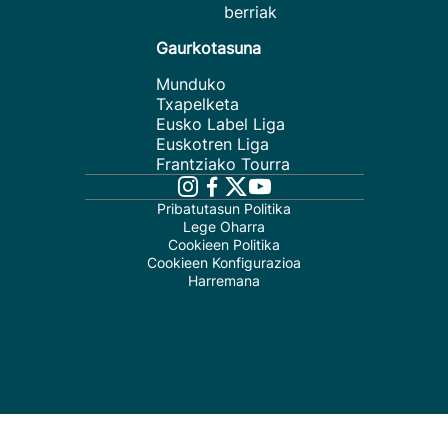
berriak
Gaurkotasuna
Munduko
Txapelketa
Eusko Label Liga
Euskotren Liga
Frantziako Tourra
Pribatutasun Politika
Lege Oharra
Cookieen Politika
Cookieen Konfigurazioa
Harremana