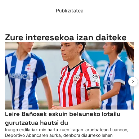
Publizitatea
Zure interesekoa izan daiteke
Leire Bañosek eskuin belauneko lotailu
gurutzatua hautsi du
Irungo erdilariak min hartu zuen iragan larunbatean Luancon,
Deportivo Abancaren aurka, denboraldiaurreko lehen