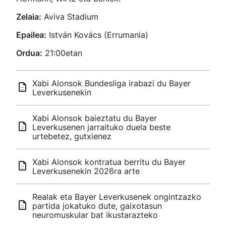
Zelaia:
Aviva Stadium
Epailea:
István Kovács (Errumania)
Ordua:
21:00etan
Xabi Alonsok Bundesliga irabazi du Bayer
Leverkusenekin
Xabi Alonsok baieztatu du Bayer
Leverkusenen jarraituko duela beste
urtebetez, gutxienez
Xabi Alonsok kontratua berritu du Bayer
Leverkusenekin 2026ra arte
Realak eta Bayer Leverkusenek ongintzazko
partida jokatuko dute, gaixotasun
neuromuskular bat ikustarazteko