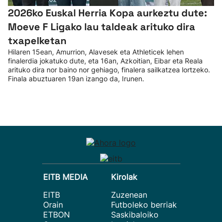
2026ko Euskal Herria Kopa aurkeztu dute:
Moeve F Ligako lau taldeak arituko dira
txapelketan
Hilaren 15ean, Amurrion, Alavesek eta Athleticek lehen
finalerdia jokatuko dute, eta 16an, Azkoitian, Eibar eta Reala
arituko dira nor baino nor gehiago, finalera sailkatzea lortzeko.
Finala abuztuaren 19an izango da, Irunen.
EITB MEDIA
Kirolak
EITB
Zuzenean
Orain
Futboleko berriak
ETBON
Saskibaloiko