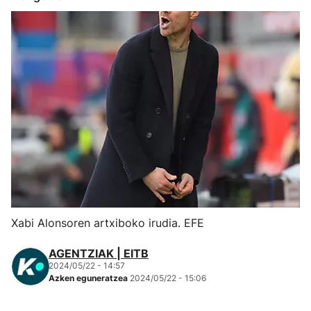
Herri-kirolak
Eskubaloia
Kirolak 360
Atletismoa
Mendi-lasterketak
Kirol gehiago
Xabi Alonsoren artxiboko irudia. EFE
"Helmuga"
AGENTZIAK | EITB
2024/05/22 - 14:57
Azken eguneratzea
2024/05/22 - 15:06