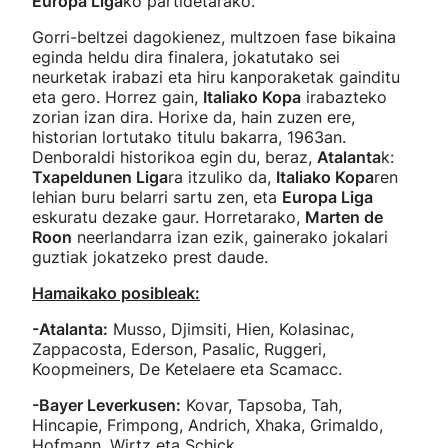
Europa Liga
ko partidetarako.
Gorri-beltzei dagokienez, multzoen fase bikaina
eginda heldu dira finalera, jokatutako sei
neurketak irabazi eta hiru kanporaketak gainditu
eta gero. Horrez gain,
Italiako Kopa
irabazteko
zorian izan dira. Horixe da, hain zuzen ere,
historian lortutako titulu bakarra, 1963an.
Denboraldi historikoa egin du, beraz,
Atalanta
k:
Txapeldunen Liga
ra itzuliko da,
Italiako Kopa
ren
lehian buru belarri sartu zen, eta
Europa Liga
eskuratu dezake gaur. Horretarako,
Marten de
Roon
neerlandarra izan ezik, gainerako jokalari
guztiak jokatzeko prest daude.
Hamaikako posibleak:
-Atalanta:
Musso, Djimsiti, Hien, Kolasinac,
Zappacosta, Ederson, Pasalic, Ruggeri,
Koopmeiners, De Ketelaere eta Scamacc.
-Bayer Leverkusen:
Kovar, Tapsoba, Tah,
Hincapie, Frimpong, Andrich, Xhaka, Grimaldo,
Hofmann, Wirtz eta Schick.