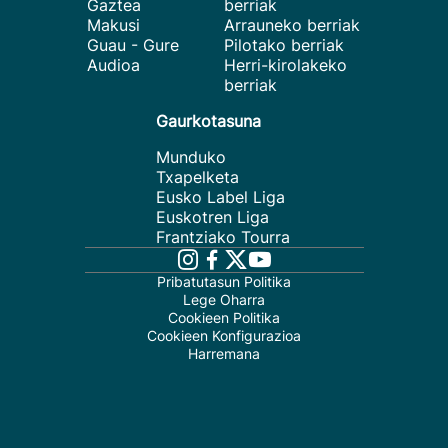
Gaztea
berriak
Makusi
Arrauneko berriak
Guau - Gure
Pilotako berriak
Audioa
Herri-kirolakeko
berriak
Gaurkotasuna
Munduko
Txapelketa
Eusko Label Liga
Euskotren Liga
Frantziako Tourra
Pribatutasun Politika
Lege Oharra
Cookieen Politika
Cookieen Konfigurazioa
Harremana