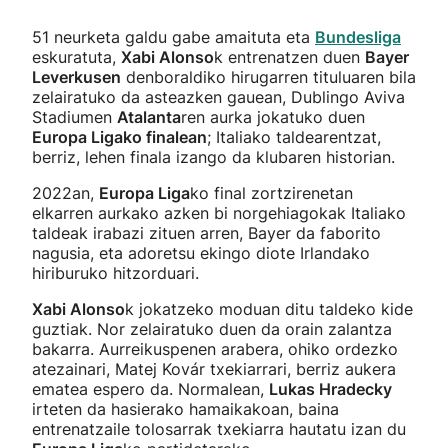
51 neurketa galdu gabe amaituta eta
Bundesliga
eskuratuta,
Xabi Alonso
k entrenatzen duen
Bayer
Leverkusen
denboraldiko hirugarren tituluaren bila
zelairatuko da asteazken gauean, Dublingo Aviva
Stadiumen
Atalanta
ren aurka jokatuko duen
Europa Ligako finalean
; Italiako taldearentzat,
berriz, lehen finala izango da klubaren historian.
2022an,
Europa Liga
ko final zortzirenetan
elkarren aurkako azken bi norgehiagokak Italiako
taldeak irabazi zituen arren, Bayer da faborito
nagusia, eta adoretsu ekingo diote Irlandako
hiriburuko hitzorduari.
Xabi Alonso
k jokatzeko moduan ditu taldeko kide
guztiak. Nor zelairatuko duen da orain zalantza
bakarra. Aurreikuspenen arabera, ohiko ordezko
atezainari, Matej Kovár txekiarrari, berriz aukera
ematea espero da. Normalean,
Lukas Hradecky
irteten da hasierako hamaikakoan, baina
entrenatzaile tolosarrak txekiarra hautatu izan du