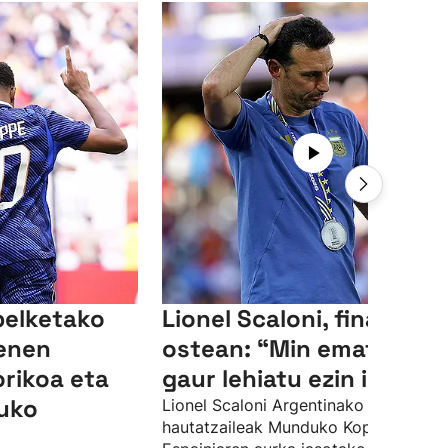
elketako
Lionel Scaloni, finalaren
nenen
ostean: “Min ematen du
orikoa eta
gaur lehiatu ezin izanak”
uko
Lionel Scaloni Argentinako
hautatzaileak Munduko Kopako finale