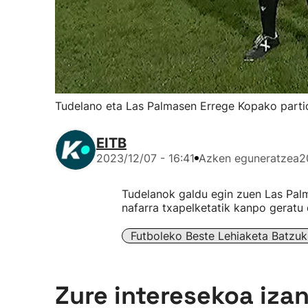
Tudelano eta Las Palmasen Errege Kopako parti
EITB
2023/12/07 - 16:41
Azken eguneratzea
2
Tudelanok galdu egin zuen Las Palma
nafarra txapelketatik kanpo geratu 
Futboleko Beste Lehiaketa Batzuk
Zure interesekoa iza