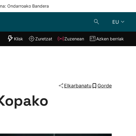
una: Ondarroako Bandera
EU
"Helmuga"
Klisk
Zuretzat
Zuzenean
Azken berriak
Klisk
Zuzenean
o
Zuretzat
Azken berria
Elkarbanatu
Gorde
 Kopako