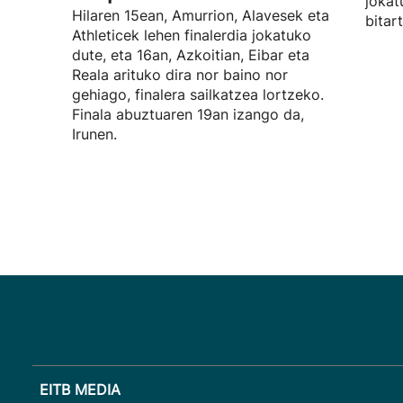
jokat
Hilaren 15ean, Amurrion, Alavesek eta
bitar
Athleticek lehen finalerdia jokatuko
dute, eta 16an, Azkoitian, Eibar eta
Reala arituko dira nor baino nor
gehiago, finalera sailkatzea lortzeko.
Finala abuztuaren 19an izango da,
Irunen.
EITB MEDIA