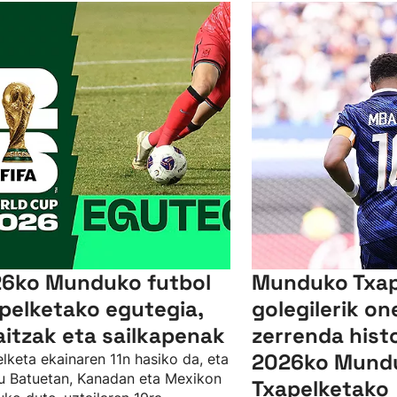
6ko Munduko futbol
Munduko Txap
pelketako egutegia,
golegilerik o
itzak eta sailkapenak
zerrenda hist
2026ko Mund
lketa ekainaren 11n hasiko da, eta
u Batuetan, Kanadan eta Mexikon
Txapelketako