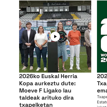
2026ko Euskal Herria
202
Kopa aurkeztu dute:
Txa
Moeve F Ligako lau
ema
taldeak arituko dira
Txape
Estat
txapelketan