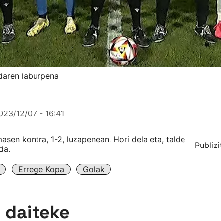
daren laburpena
023/12/07 - 16:41
sen kontra, 1-2, luzapenean. Hori dela eta, talde
Publizi
da.
Errege Kopa
Golak
n daiteke