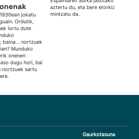
Espainiaren aurka jasotako porrota
k onenak
aztertu du, eta bere etorkizunaz ere
mintzatu da.
1930ean jokatu
uain. Ordutik,
nek lortu dute
unduko
; baina… nortzuek
ehien? Munduko
erik onenen
jaso dugu hori, bai
n nortzuek sartu
ere.
Gaurkotasuna