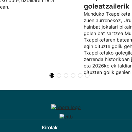
uko dute, uztailaren 19ra
goleatzaileri
tean.
Munduko Txapelketa 
zuen aurrenekoz, Urug
hainbat jokalari bikai
golen bat sartzea M
Txapelketaren batean
egin dituzte golik g
Txapelketako golegil
zerrenda historikoan 
eta 2026ko ekitaldia
dituzten golik gehien 
Kirolak