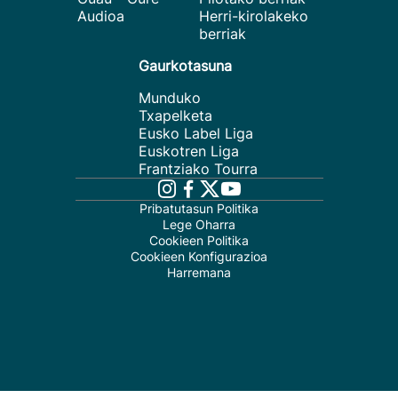
Audioa
Herri-kirolakeko
berriak
Gaurkotasuna
Munduko
Txapelketa
Eusko Label Liga
Euskotren Liga
Frantziako Tourra
Pribatutasun Politika
Lege Oharra
Cookieen Politika
Cookieen Konfigurazioa
Harremana