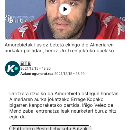
Herri-kirolak
Eskubaloia
Kirolak 360
Amorebietak ilusioz beteta ekingo dio Almeriaren
aurkako partidari, berriz Urritxen joktuko duelako
Atletismoa
EITB
2021/12/15 - 18:20
Mendi-lasterketak
Azken eguneratzea
2021/12/15 - 18:20
Kirol gehiago
Urritxera itzuliko da Amorebieta ostegun honetan
Almeriaren aurka jokatzeko Errege Kopako
"Helmuga"
bigarren kanporaketako partida. Iñigo Velez de
Mendizabal entrenatzaileak neurketari buruz hitz
egin du.
Futboleko Beste Lehiaketa Batzuk