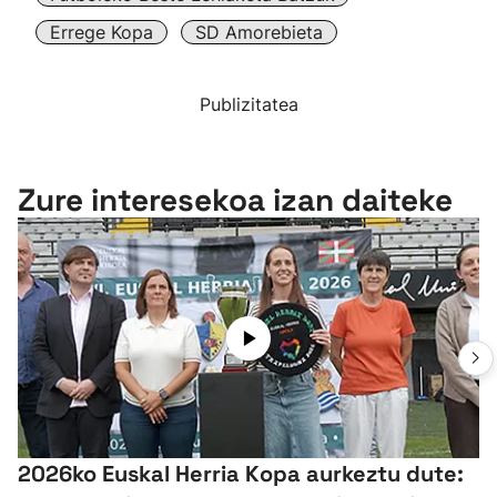
Errege Kopa
SD Amorebieta
Publizitatea
Zure interesekoa izan daiteke
2026ko Euskal Herria Kopa aurkeztu dute: