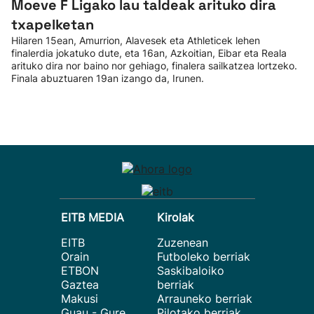
Moeve F Ligako lau taldeak arituko dira
txapelketan
Hilaren 15ean, Amurrion, Alavesek eta Athleticek lehen
finalerdia jokatuko dute, eta 16an, Azkoitian, Eibar eta Reala
arituko dira nor baino nor gehiago, finalera sailkatzea lortzeko.
Finala abuztuaren 19an izango da, Irunen.
EITB MEDIA
Kirolak
EITB
Zuzenean
Orain
Futboleko berriak
ETBON
Saskibaloiko
Gaztea
berriak
Makusi
Arrauneko berriak
Guau - Gure
Pilotako berriak