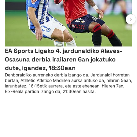
EA Sports Ligako 4. jardunaldiko Alaves-
Osasuna derbia irailaren 6an jokatuko
dute, igandez, 18:30ean
Denboraldiko aurreneko derbia izango da. Jardunaldi horretan
bertan, Athletic Atletico Madrilen aurka arituko da, hilaren 5ean,
larunbatez, 16:15etik aurrera, eta astelehenean, hilaren 7an,
Elx-Reala partida izango da, 21:30ean hasita.