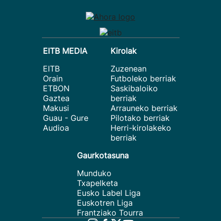
EITB MEDIA
Kirolak
EITB
Zuzenean
Orain
Futboleko berriak
ETBON
Saskibaloiko
Gaztea
berriak
Makusi
Arrauneko berriak
Guau - Gure
Pilotako berriak
Audioa
Herri-kirolakeko
berriak
Gaurkotasuna
Munduko
Txapelketa
Eusko Label Liga
Euskotren Liga
Frantziako Tourra