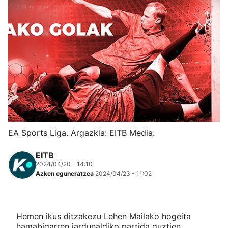
Herri-kirolak
Eskubaloia
Kirolak 360
Atletismoa
Mendi-lasterketak
EA Sports Liga. Argazkia: EITB Media.
Kirol gehiago
EITB
2024/04/20 - 14:10
Azken eguneratzea
2024/04/23 - 11:02
"Helmuga"
Hemen ikus ditzakezu Lehen Mailako hogeita
hamabigarren jardunaldiko partida guztien