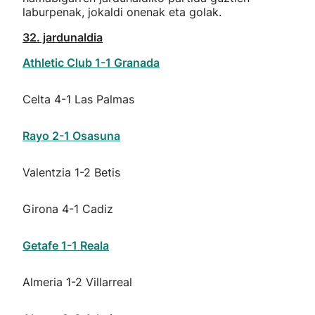
laburpenak, jokaldi onenak eta golak.
32. jardunaldia
Athletic Club 1-1 Granada
Celta 4-1 Las Palmas
Rayo 2-1 Osasuna
Valentzia 1-2 Betis
Girona 4-1 Cadiz
Getafe 1-1 Reala
Almeria 1-2 Villarreal