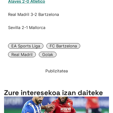
Alaves 2-0 Atletico
Real Madril 3-2 Bartzelona
Sevilla 2-1 Mallorca
EA Sports Liga
FC Bartzelona
Real Madril
Golak
Publizitatea
Zure interesekoa izan daiteke