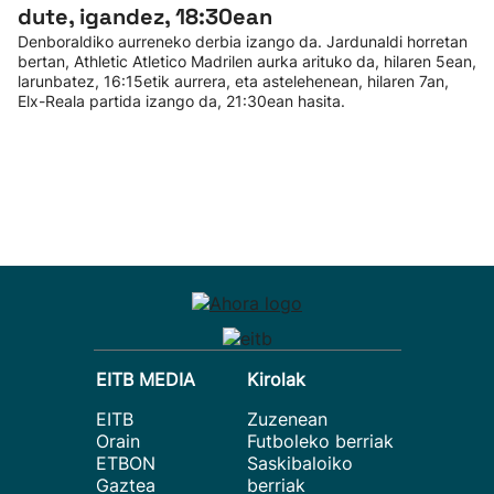
dute, igandez, 18:30ean
Denboraldiko aurreneko derbia izango da. Jardunaldi horretan
bertan, Athletic Atletico Madrilen aurka arituko da, hilaren 5ean,
larunbatez, 16:15etik aurrera, eta astelehenean, hilaren 7an,
Elx-Reala partida izango da, 21:30ean hasita.
EITB MEDIA
Kirolak
EITB
Zuzenean
Orain
Futboleko berriak
ETBON
Saskibaloiko
Gaztea
berriak