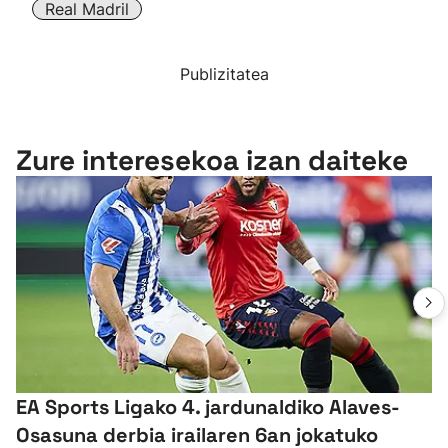
Real Madril
Publizitatea
Zure interesekoa izan daiteke
EA Sports Ligako 4. jardunaldiko Alaves-
Osasuna derbia irailaren 6an jokatuko