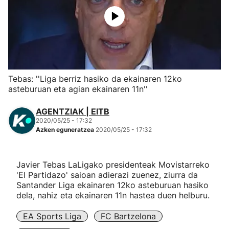
Herri-kirolak
Eskubaloia
Kirolak 360
Tebas: ''Liga berriz hasiko da ekainaren 12ko
asteburuan eta agian ekainaren 11n''
Atletismoa
AGENTZIAK | EITB
2020/05/25 - 17:32
Mendi-lasterketak
Azken eguneratzea
2020/05/25 - 17:32
Kirol gehiago
Javier Tebas LaLigako presidenteak Movistarreko
'El Partidazo' saioan adierazi zuenez, ziurra da
"Helmuga"
Santander Liga ekainaren 12ko asteburuan hasiko
dela, nahiz eta ekainaren 11n hastea duen helburu.
EA Sports Liga
FC Bartzelona