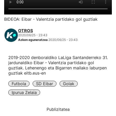
Herri-kirolak
BIDEOA: Eibar - Valentzia partidako gol guztiak
Eskubaloia
OTROS
2020/06/25 - 23:43
Kirolak 360
Azken eguneratzea
2020/06/25 - 23:43
Atletismoa
2019-2020 denboraldiko LaLiga Santanderreko 31.
jardunaldiko Eibar - Valentzia partidako gol
Mendi-lasterketak
guztiak. Lehenengo eta Bigarren mailako laburpen
guztiak eitb.eus-en
Kirol gehiago
Futbola
SD Eibar
Golak
Ipurua Zelaia
"Helmuga"
Publizitatea