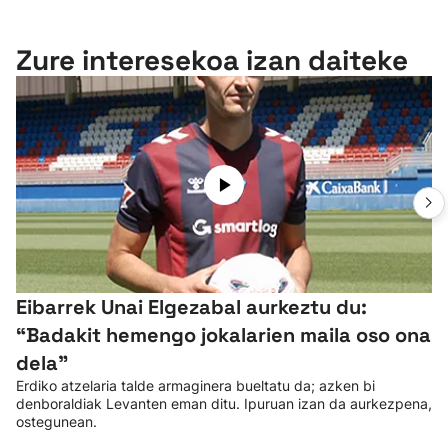
Zure interesekoa izan daiteke
Eibarrek Unai Elgezabal aurkeztu du:
“Badakit hemengo jokalarien maila oso ona
dela”
Erdiko atzelaria talde armaginera bueltatu da; azken bi
denboraldiak Levanten eman ditu. Ipuruan izan da aurkezpena,
ostegunean.