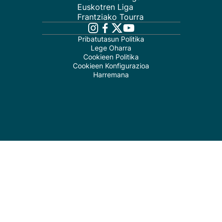
Euskotren Liga
Frantziako Tourra
Pribatutasun Politika
Lege Oharra
Cookieen Politika
Cookieen Konfigurazioa
Harremana