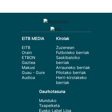
EITB MEDIA
Kirolak
EITB
Zuzenean
Orain
Futboleko berriak
ETBON
Saskibaloiko
Gaztea
berriak
Makusi
Arrauneko berriak
Guau - Gure
Pilotako berriak
Audioa
Herri-kirolakeko
berriak
Gaurkotasuna
Munduko
Txapelketa
Eusko Label Liga