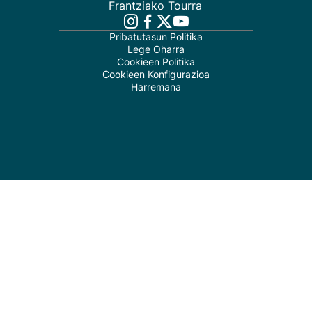
Frantziako Tourra
Pribatutasun Politika
Lege Oharra
Cookieen Politika
Cookieen Konfigurazioa
Harremana