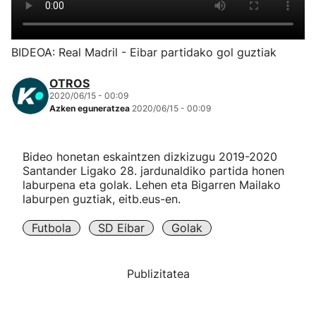
Herri-kirolak
BIDEOA: Real Madril - Eibar partidako gol guztiak
Eskubaloia
OTROS
2020/06/15 - 00:09
Kirolak 360
Azken eguneratzea
2020/06/15 - 00:09
Atletismoa
Bideo honetan eskaintzen dizkizugu 2019-2020
Santander Ligako 28. jardunaldiko partida honen
Mendi-lasterketak
laburpena eta golak. Lehen eta Bigarren Mailako
laburpen guztiak, eitb.eus-en.
Kirol gehiago
Futbola
SD Eibar
Golak
"Helmuga"
Publizitatea