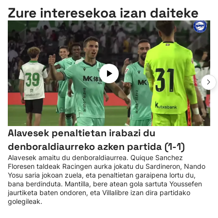
Zure interesekoa izan daiteke
Alavesek penaltietan irabazi du
denboraldiaurreko azken partida (1-1)
Alavesek amaitu du denboraldiaurrea. Quique Sanchez
Floresen taldeak Racingen aurka jokatu du Sardineron, Nando
Yosu saria jokoan zuela, eta penaltietan garaipena lortu du,
bana berdinduta. Mantilla, bere atean gola sartuta Youssefen
jaurtiketa baten ondoren, eta Villalibre izan dira partidako
golegileak.