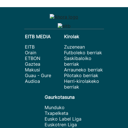
EITB MEDIA
Kirolak
EITB
Zuzenean
Orain
Futboleko berriak
ETBON
Saskibaloiko
Gaztea
berriak
Makusi
Arrauneko berriak
Guau - Gure
Pilotako berriak
Audioa
Herri-kirolakeko
berriak
Gaurkotasuna
Munduko
Txapelketa
Eusko Label Liga
Euskotren Liga